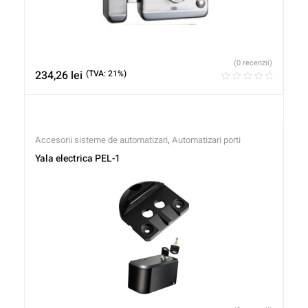
(0 recenzii)
234,26
lei
(TVA: 21%)
Accesorii sisteme de automatizari
,
Automatizari porti
Yala electrica PEL-1