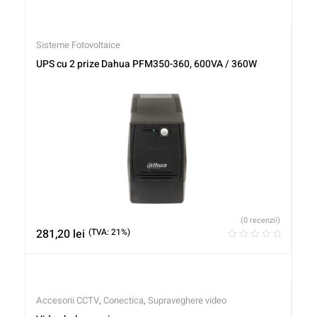
Sisteme Fotovoltaice
UPS cu 2 prize Dahua PFM350-360, 600VA / 360W
(0 recenzii)
281,20
lei
(TVA: 21%)
Accesorii CCTV
,
Conectica
,
Supraveghere video