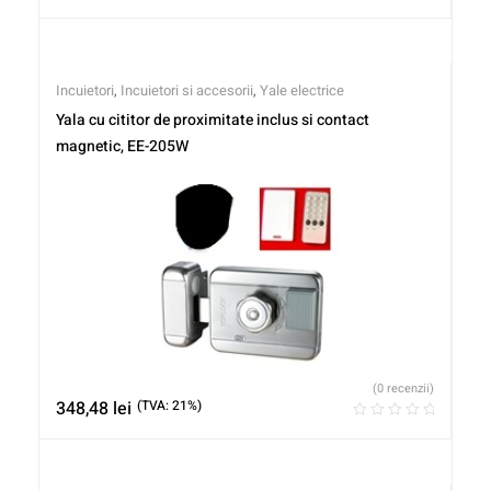
Incuietori
,
Incuietori si accesorii
,
Yale electrice
Yala cu cititor de proximitate inclus si contact
magnetic, EE-205W
(0 recenzii)
348,48
lei
(TVA: 21%)