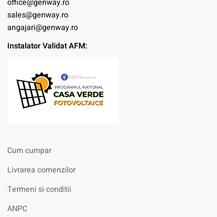
office@genway.ro
sales@genway.ro
angajari@genway.ro
Instalator Validat AFM:
Cum cumpar
Livrarea comenzilor
Termeni si conditii
ANPC