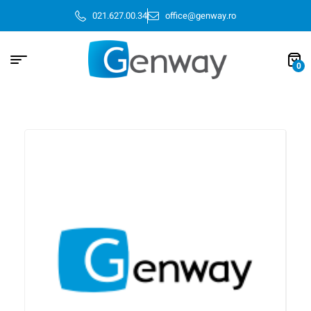
021.627.00.34
office@genway.ro
0