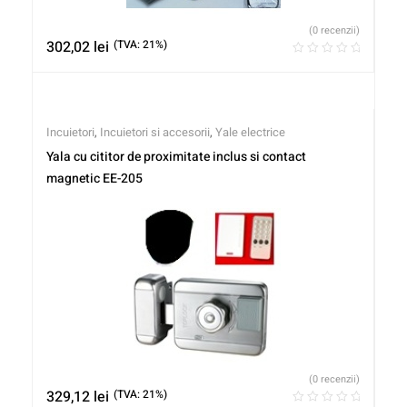
(0 recenzii)
302,02
lei
(TVA: 21%)
Incuietori
,
Incuietori si accesorii
,
Yale electrice
Yala cu cititor de proximitate inclus si contact
magnetic EE-205
(0 recenzii)
329,12
lei
(TVA: 21%)