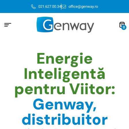
021.627.00.34
office@genway.ro
0
Energie
Inteligentă
pentru Viitor:
Genway,
distribuitor