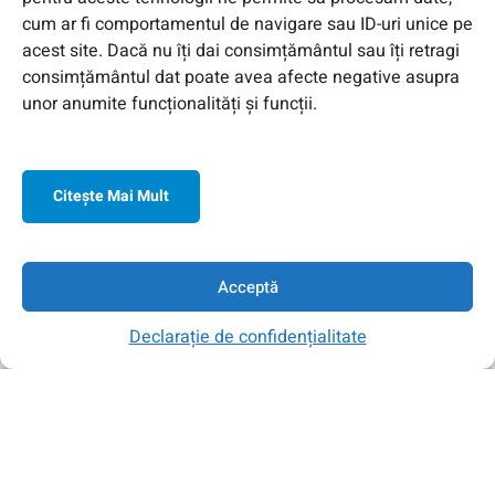
cum ar fi comportamentul de navigare sau ID-uri unice pe
acest site. Dacă nu îți dai consimțământul sau îți retragi
consimțământul dat poate avea afecte negative asupra
unor anumite funcționalități și funcții.
Citeşte Mai Mult
© 2026 Toate Drepturile Rezervate de Genway Romania
Acceptă
Declarație de confidențialitate
Acasa
Contul Meu
Contact
Căutare