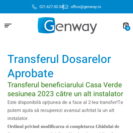
021.627.00.34
office@genway.ro
0
Transferul Dosarelor
Aprobate
Transferul beneficiarului Casa Verde
sesiunea 2023 către un alt instalator
Este disponibilă opțiunea de a face al 2-lea transfer!Te
putem ajuta să recuperezi avansul achitat la un alt
instalator.
𝐎𝐫𝐝𝐢𝐧𝐮𝐥 𝐩𝐫𝐢𝐯𝐢𝐧𝐝 𝐦𝐨𝐝𝐢𝐟𝐢𝐜𝐚𝐫𝐞𝐚 𝐬𝐢 𝐜𝐨𝐦𝐩𝐥𝐞𝐭𝐚𝐫𝐞𝐚 𝐆𝐡𝐢𝐝𝐮𝐥𝐮𝐢 𝐝𝐞