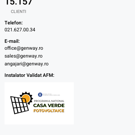
15.157
CLIENTI
Telefon:
021.627.00.34
E-mail:
office@genway.ro
sales@genway.ro
angajari@genway.ro
Instalator Validat AFM: