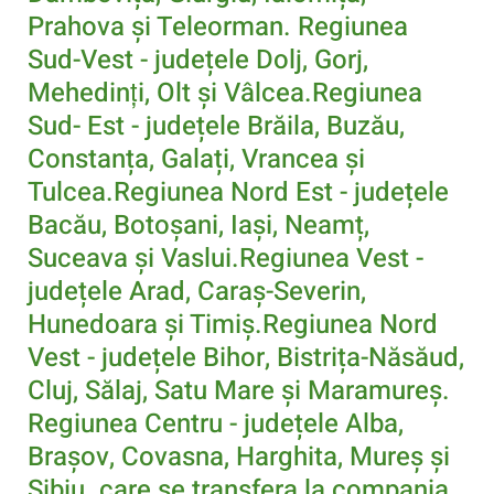
Prahova și Teleorman. Regiunea
Sud-Vest - județele Dolj, Gorj,
Mehedinţi, Olt și Vâlcea.Regiunea
Sud- Est - județele Brăila, Buzău,
Constanța, Galați, Vrancea și
Tulcea.Regiunea Nord Est - județele
Bacău, Botoșani, Iași, Neamț,
Suceava și Vaslui.Regiunea Vest -
județele Arad, Caraș-Severin,
Hunedoara și Timiș.Regiunea Nord
Vest - județele Bihor, Bistrița-Năsăud,
Cluj, Sălaj, Satu Mare și Maramureș.
Regiunea Centru - județele Alba,
Brașov, Covasna, Harghita, Mureș și
Sibiu. care se transfera la compania