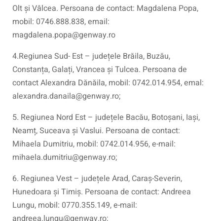
Olt și Vâlcea. Persoana de contact: Magdalena Popa,
mobil: 0746.888.838, email:
magdalena.popa@genway.ro
4.Regiunea Sud- Est – județele Brăila, Buzău,
Constanța, Galați, Vrancea și Tulcea. Persoana de
contact Alexandra Dănăila, mobil: 0742.014.954, emal:
alexandra.danaila@genway.ro;
5. Regiunea Nord Est – județele Bacău, Botoșani, Iași,
Neamț, Suceava și Vaslui. Persoana de contact:
Mihaela Dumitriu, mobil: 0742.014.956, e-mail:
mihaela.dumitriu@genway.ro;
6. Regiunea Vest – județele Arad, Caraș-Severin,
Hunedoara și Timiș. Persoana de contact: Andreea
Lungu, mobil: 0770.355.149, e-mail:
andreea.lungu@genway.ro;