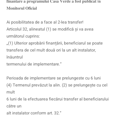
𝐟𝐢𝐧𝐚𝐧𝐭𝐚𝐫𝐞 𝐚 𝐩𝐫𝐨𝐠𝐫𝐚𝐦𝐮𝐥𝐮𝐢 𝐂𝐚𝐬𝐚 𝐕𝐞𝐫𝐝𝐞 𝐚 𝐟𝐨𝐬𝐭 𝐩𝐮𝐛𝐥𝐢𝐜𝐚𝐭 î𝐧
𝐌𝐨𝐧𝐢𝐭𝐨𝐫𝐮𝐥 𝐎𝐟𝐢𝐜𝐢𝐚𝐥
Ai posibilitatea de a face al 2-lea transfer!
Articolul 32, alineatul (1) se modifică și va avea
următorul cuprins:
„(1) Ulterior aprobării finanțării, beneficiarul se poate
transfera de cel mult două ori la un alt instalator,
înăuntrul
termenului de implementare.”
Perioada de implementare se prelungeste cu 6 luni
(4) Termenul prevăzut la alin. (2) se prelungește cu cel
mult
6 luni de la efectuarea fiecărui transfer al beneficiarului
către un
alt instalator conform art. 32.”