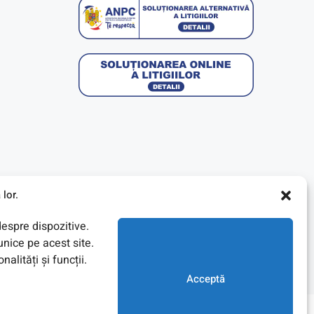
lor.
despre dispozitive.
nice pe acest site.
lități și funcții.
Acceptă