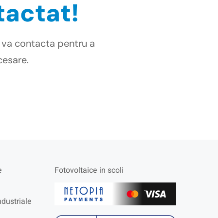
tactat!
 va contacta pentru a
cesare.
e
Fotovoltaice in scoli
ndustriale