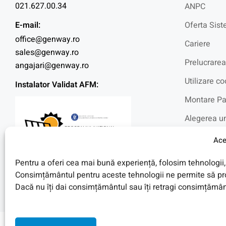
021.627.00.34
ANPC
E-mail:
Oferta Sist
office@genway.ro
Cariere
sales@genway.ro
Prelucrarea
angajari@genway.ro
Utilizare co
Instalator Validat AFM:
Montare Pa
Alegerea un
Intrebari f
Ace
Blog
Pentru a oferi cea mai bună experiență, folosim tehnologii, 
Fotovoltaic
Consimțământul pentru aceste tehnologii ne permite să pro
Dacă nu îți dai consimțământul sau îți retragi consimțământ