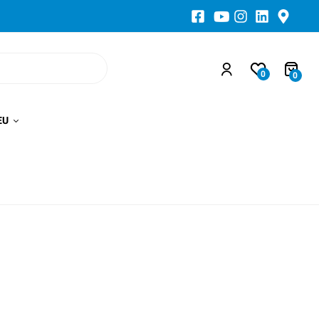
0
0
EU