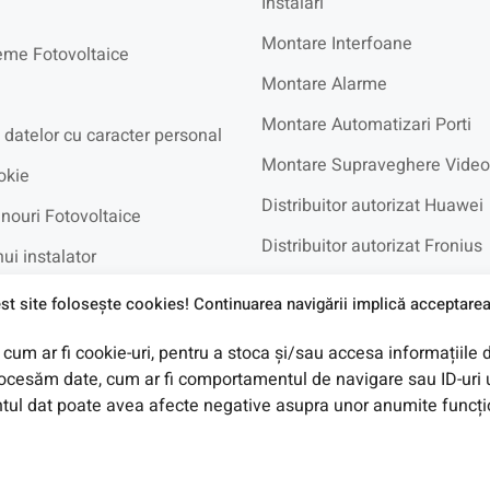
Instalari
Montare Interfoane
eme Fotovoltaice
Montare Alarme
Montare Automatizari Porti
 datelor cu caracter personal
Montare Supraveghere Video
okie
Distribuitor autorizat Huawei
nouri Fotovoltaice
Distribuitor autorizat Fronius
ui instalator
Distribuitor autorizat BYD
recvente
st site foloseşte cookies! Continuarea navigării implică acceptarea 
cum ar fi cookie-uri, pentru a stoca și/sau accesa informațiile 
e in Rate UniCredit
cesăm date, cum ar fi comportamentul de navigare sau ID-uri u
ul dat poate avea afecte negative asupra unor anumite funcționa