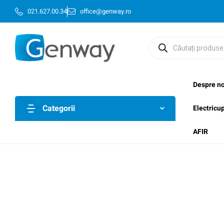
021.627.00.34
office@genway.ro
Despre no
Categorii
Electricu
AFIR