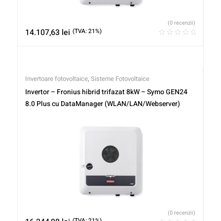
(0 recenzii)
14.107,63
lei
(TVA: 21%)
Invertoare fotovoltaice
,
Sisteme Fotovoltaice
Invertor – Fronius hibrid trifazat 8kW – Symo GEN24
8.0 Plus cu DataManager (WLAN/LAN/Webserver)
(0 recenzii)
(TVA: 21%)