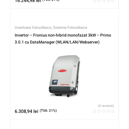
16.244,98
lei
Invertoare fotovoltaice
,
Sisteme Fotovoltaice
Invertor – Fronius non-hibrid monofazat 3kW – Primo
3.0.1 cu DataManager (WLAN/LAN/Webserver)
(0 recenzii)
6.308,94
lei
(TVA: 21%)