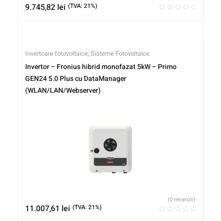
9.745,82
lei
(TVA: 21%)
Invertoare fotovoltaice
,
Sisteme Fotovoltaice
Invertor – Fronius hibrid monofazat 5kW – Primo
GEN24 5.0 Plus cu DataManager
(WLAN/LAN/Webserver)
(0 recenzii)
11.007,61
lei
(TVA: 21%)