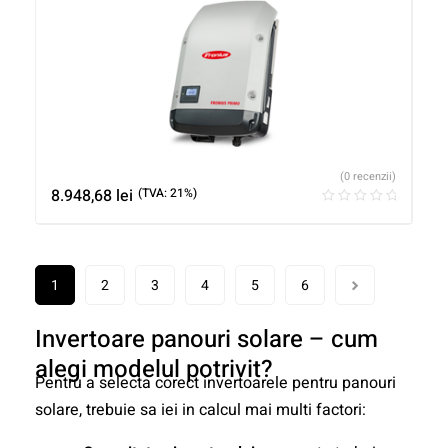
(0 recenzii)
8.948,68
lei
(TVA: 21%)
1
2
3
4
5
6
Invertoare panouri solare – cum
alegi modelul potrivit?
Pentru a selecta corect invertoarele pentru panouri
solare, trebuie sa iei in calcul mai multi factori: