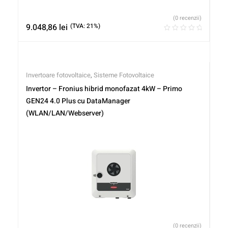
(0 recenzii)
9.048,86
lei
(TVA: 21%)
Invertoare fotovoltaice
,
Sisteme Fotovoltaice
Invertor – Fronius hibrid monofazat 4kW – Primo
GEN24 4.0 Plus cu DataManager
(WLAN/LAN/Webserver)
(0 recenzii)