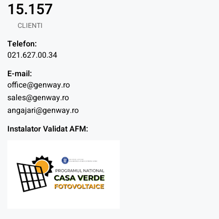
15.157
CLIENTI
Telefon:
021.627.00.34
E-mail:
office@genway.ro
sales@genway.ro
angajari@genway.ro
Instalator Validat AFM: