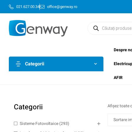
021.627.00.34
office@genway.ro
Despre no
Categorii
Electricu
AFIR
Categorii
Afișez toate c
Sisteme Fotovoltaice
(293)