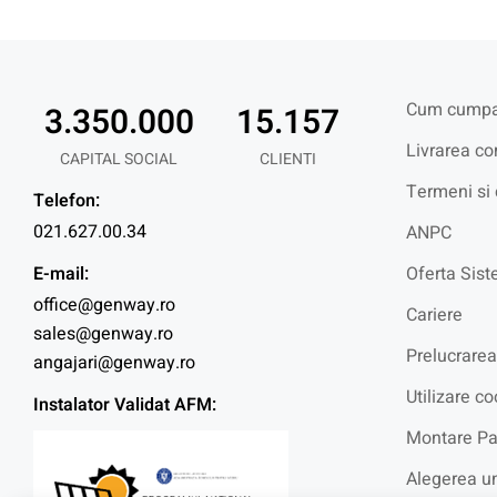
Cum cumpa
3.350.000
15.157
Livrarea co
CAPITAL SOCIAL
CLIENTI
Termeni si 
Telefon:
021.627.00.34
ANPC
E-mail:
Oferta Sist
office@genway.ro
Cariere
sales@genway.ro
Prelucrarea
angajari@genway.ro
Utilizare co
Instalator Validat AFM:
Montare Pa
Alegerea un