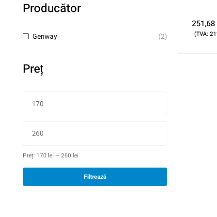
Producător
251,68
(TVA: 21
Genway
(2)
Preţ
Preț:
170 lei
—
260 lei
Filtrează