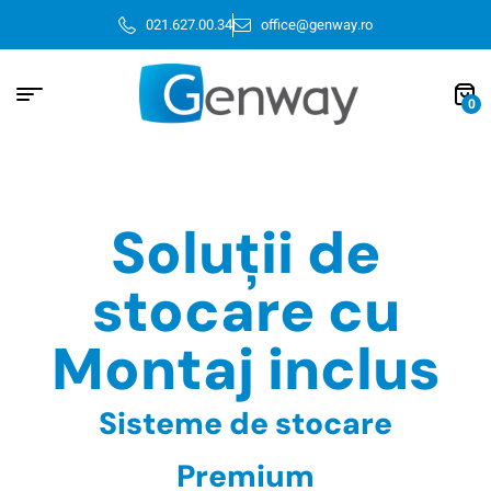
021.627.00.34
office@genway.ro
0
Soluții de
stocare cu
Montaj inclus
Sisteme de stocare
Premium