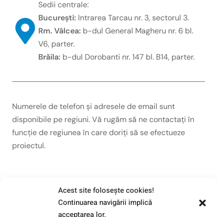
Sedii centrale:
București:
Intrarea Tarcau nr. 3, sectorul 3.
Rm. Vâlcea:
b-dul General Magheru nr. 6 bl.
V6, parter.
Brăila:
b-dul Dorobanti nr. 147 bl. B14, parter.
Numerele de telefon și adresele de email sunt
disponibile pe regiuni. Vă rugăm să ne contactați în
funcție de regiunea în care doriți să se efectueze
proiectul.
București-Ilfov
Acest site foloseşte cookies!
0786 719 400
Continuarea navigării implică
gabriel.chiroaba@genway.ro
acceptarea lor.