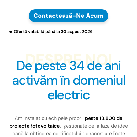
Contactează-Ne Acum
Ofertă valabilă până la 30 august 2026
DESPRE NOI
De peste 34 de ani
activăm în domeniul
electric
Am instalat cu echipele proprii
peste 13.800 de
proiecte fotovoltaice,
gestionate de la faza de idee
până la obținerea certificatului de racordare.Toate