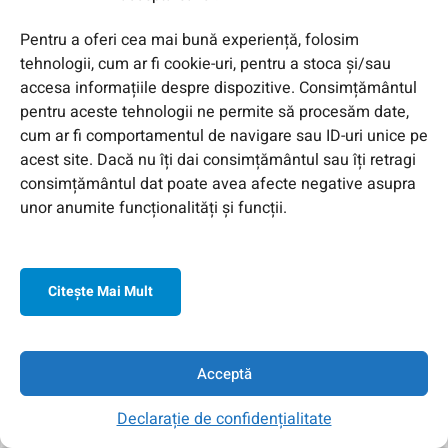
Pentru a oferi cea mai bună experiență, folosim
Județele Argeș, Călărași, Dâmbovița,
tehnologii, cum ar fi cookie-uri, pentru a stoca și/sau
Giurgiu, Ialomița, Prahova și
accesa informațiile despre dispozitive. Consimțământul
Teleorman
pentru aceste tehnologii ne permite să procesăm date,
cum ar fi comportamentul de navigare sau ID-uri unice pe
0786 173 341
acest site. Dacă nu îți dai consimțământul sau îți retragi
radu.paun@genway.ro
consimțământul dat poate avea afecte negative asupra
unor anumite funcționalități și funcții.
Județele Dolj, Gorj, Mehedinţi, Olt și
Vâlcea
Citeşte Mai Mult
0746 888 838
magdalena.popa@genway.ro
Acceptă
Județele Brăila, Buzău, Constanța,
Declarație de confidențialitate
Galați, Vrancea și Tulcea
Acasa
Contul Meu
Contact
Căutare