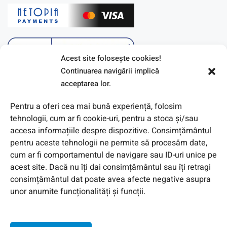
Acest site foloseşte cookies!
Continuarea navigării implică
acceptarea lor.
Pentru a oferi cea mai bună experiență, folosim
tehnologii, cum ar fi cookie-uri, pentru a stoca și/sau
accesa informațiile despre dispozitive. Consimțământul
pentru aceste tehnologii ne permite să procesăm date,
cum ar fi comportamentul de navigare sau ID-uri unice pe
acest site. Dacă nu îți dai consimțământul sau îți retragi
© 2026 Toate Drepturile Rezervate de Genway Romania
consimțământul dat poate avea afecte negative asupra
unor anumite funcționalități și funcții.