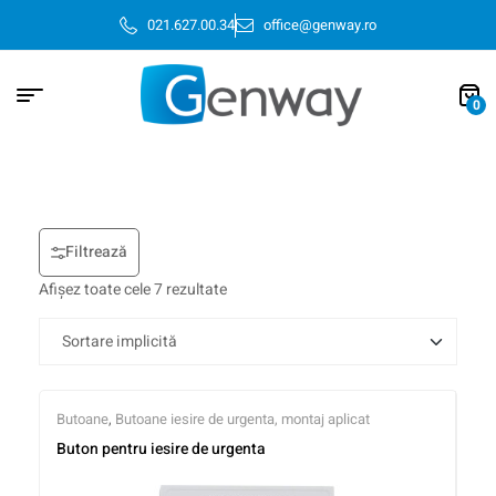
021.627.00.34
office@genway.ro
0
Filtrează
Afișez toate cele 7 rezultate
Butoane
,
Butoane iesire de urgenta, montaj aplicat
Buton pentru iesire de urgenta