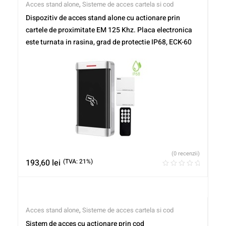
Acces stand alone
,
Sisteme de acces cartela si cod
Dispozitiv de acces stand alone cu actionare prin
cartele de proximitate EM 125 Khz. Placa electronica
este turnata in rasina, grad de protectie IP68, ECK-60
(0 recenzii)
193,60
lei
(TVA: 21%)
Acces stand alone
,
Sisteme de acces cartela si cod
Sistem de acces cu actionare prin cod