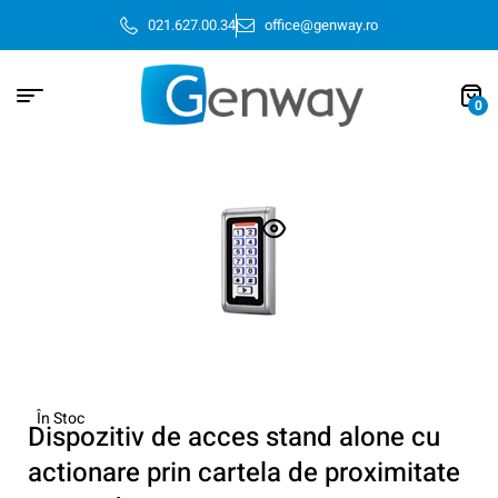
021.627.00.34
office@genway.ro
0
În Stoc
Dispozitiv de acces stand alone cu
actionare prin cartela de proximitate