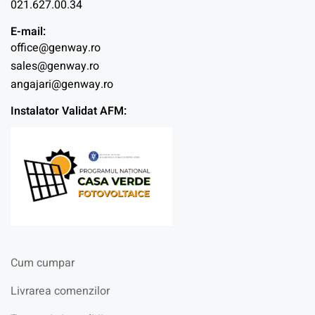
021.627.00.34
E-mail:
office@genway.ro
sales@genway.ro
angajari@genway.ro
Instalator Validat AFM:
Cum cumpar
Livrarea comenzilor