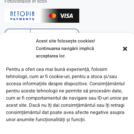
Fotovoltaice in scoli
Acest site foloseşte cookies!
Continuarea navigării implică
acceptarea lor.
Pentru a oferi cea mai bună experiență, folosim
tehnologii, cum ar fi cookie-uri, pentru a stoca și/sau
accesa informațiile despre dispozitive. Consimțământul
pentru aceste tehnologii ne permite să procesăm date,
cum ar fi comportamentul de navigare sau ID-uri unice pe
acest site. Dacă nu îți dai consimțământul sau îți retragi
© 2026 Toate Drepturile Rezervate de Genway Romania
consimțământul dat poate avea afecte negative asupra
unor anumite funcționalități și funcții.