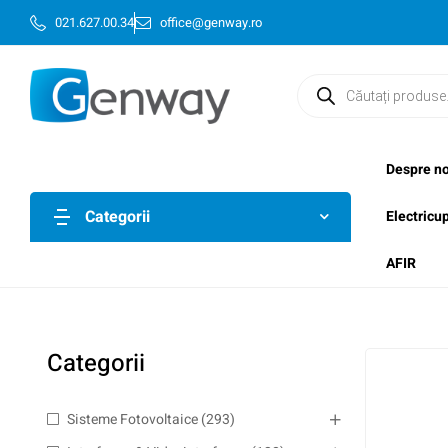
021.627.00.34
office@genway.ro
Despre no
Categorii
Electricu
AFIR
Categorii
Sisteme Fotovoltaice
(293)