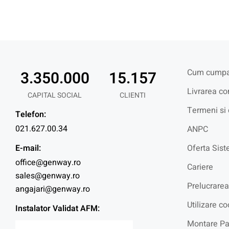
Cum cumpa
3.350.000
15.157
Livrarea co
CAPITAL SOCIAL
CLIENTI
Termeni si 
Telefon:
021.627.00.34
ANPC
E-mail:
Oferta Sist
office@genway.ro
Cariere
sales@genway.ro
Prelucrarea
angajari@genway.ro
Utilizare co
Instalator Validat AFM:
Montare Pa