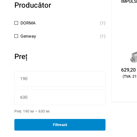
IMPULS
Producător
DORMA
(1)
Genway
(1)
Preţ
629,20
(TVA: 21
Preț:
190 lei
—
630 lei
Filtrează