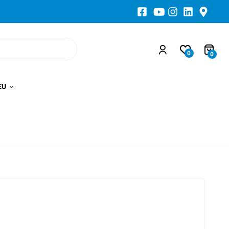
0
0
EU