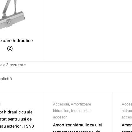
zoare hidraulice
(2)
ele 3 rezultate
i
Accesorii
,
Amortizoare
Acces
hidraulice
,
Incuietori si
hidrau
r hidraulic cu ulei
accesorii
acceso
tat pentru usi de
Amortizor hidraulic cu ulei
Amort
sau exterior , TS 90