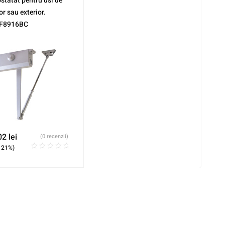
statat pentru usi de
or sau exterior.
F8916BC
02
lei
(0 recenzii)
 21%)