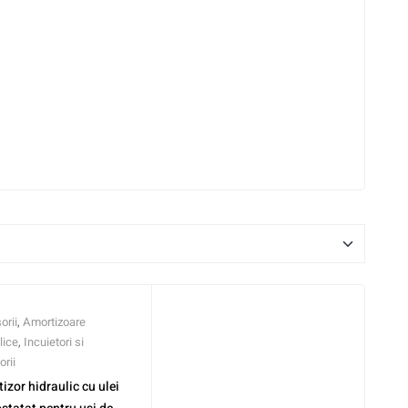
orii
,
Amortizoare
lice
,
Incuietori si
rii
izor hidraulic cu ulei