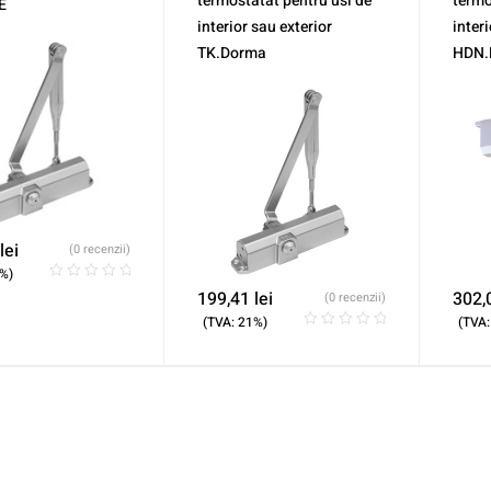
termostatat pentru usi de
termo
E
interior sau exterior
interi
TK.Dorma
HDN.
lei
(0 recenzii)
%)
199,41
lei
302,
(0 recenzii)
(TVA: 21%)
(TVA: