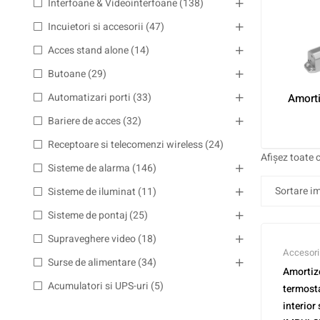
Interfoane & Videointerfoane
(138)
Incuietori si accesorii
(47)
Acces stand alone
(14)
Butoane
(29)
Automatizari porti
(33)
Amorti
Bariere de acces
(32)
Receptoare si telecomenzi wireless
(24)
Afișez toate c
Sisteme de alarma
(146)
Sisteme de iluminat
(11)
Sisteme de pontaj
(25)
Supraveghere video
(18)
Accesori
Surse de alimentare
(34)
Amortizo
Acumulatori si UPS-uri
(5)
termosta
interior 