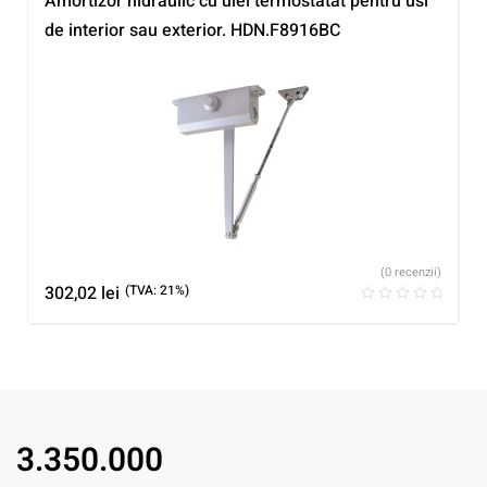
Amortizor hidraulic cu ulei termostatat pentru usi
de interior sau exterior. HDN.F8916BC
(0 recenzii)
302,02
lei
(TVA: 21%)
3.350.000