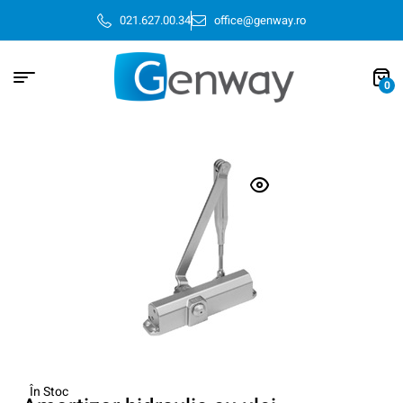
021.627.00.34
office@genway.ro
0
În Stoc