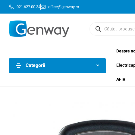
021.627.00.34
office@genway.ro
Despre no
Categorii
Electricu
AFIR