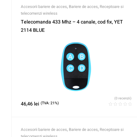
Accesorii bariere de acces
,
Bariere de acces
,
Receptoare si
telecomenzi wireless
Telecomanda 433 Mhz – 4 canale, cod fix, YET
2114 BLUE
(0 recenzii)
46,46
lei
(TVA: 21%)
Accesorii bariere de acces
,
Bariere de acces
,
Receptoare si
telecomenzi wireless