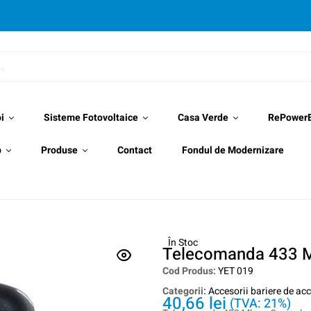
i
Sisteme Fotovoltaice
Casa Verde
RePower
p
Produse
Contact
Fondul de Modernizare
În Stoc
Telecomanda 433 M
Cod Produs:
YET 019
Categorii:
Accesorii bariere de ac
40,66
lei
(TVA: 21%)