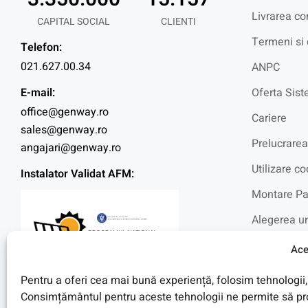
Livrarea co
CAPITAL SOCIAL
CLIENTI
Termeni si 
Telefon:
021.627.00.34
ANPC
E-mail:
Oferta Sist
office@genway.ro
Cariere
sales@genway.ro
Prelucrarea
angajari@genway.ro
Utilizare co
Instalator Validat AFM:
Montare Pa
Alegerea un
Intrebari f
Ace
Blog
Pentru a oferi cea mai bună experiență, folosim tehnologii, 
Fotovoltaic
Consimțământul pentru aceste tehnologii ne permite să pro