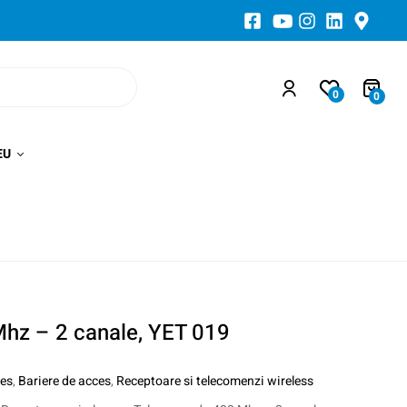
0
0
EU
hz – 2 canale, YET 019
ces
,
Bariere de acces
,
Receptoare si telecomenzi wireless