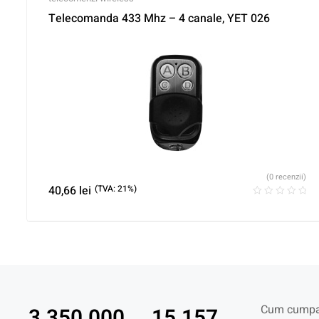
Telecomanda 433 Mhz – 4 canale, YET 026
(0 recenzii)
40,66
lei
(TVA: 21%)
Cum cumpa
3.350.000
15.157