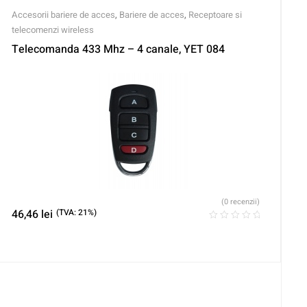
Accesorii bariere de acces
,
Bariere de acces
,
Receptoare si
telecomenzi wireless
Telecomanda 433 Mhz – 4 canale, YET 084
(0 recenzii)
46,46
lei
(TVA: 21%)