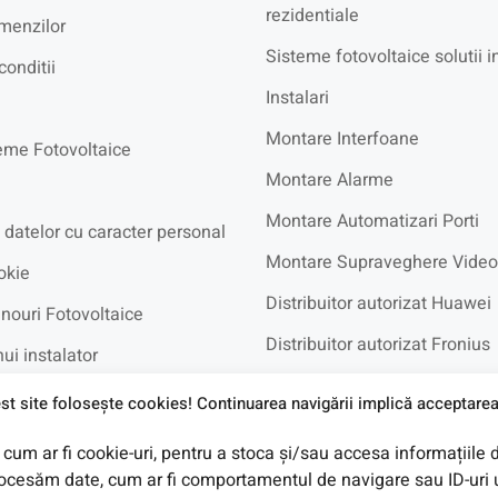
rezidentiale
menzilor
Sisteme fotovoltaice solutii i
conditii
Instalari
Montare Interfoane
eme Fotovoltaice
Montare Alarme
Montare Automatizari Porti
 datelor cu caracter personal
Montare Supraveghere Video
okie
Distribuitor autorizat Huawei
nouri Fotovoltaice
Distribuitor autorizat Fronius
ui instalator
Distribuitor autorizat BYD
recvente
st site foloseşte cookies! Continuarea navigării implică acceptarea 
cum ar fi cookie-uri, pentru a stoca și/sau accesa informațiile 
e in Rate UniCredit
cesăm date, cum ar fi comportamentul de navigare sau ID-uri u