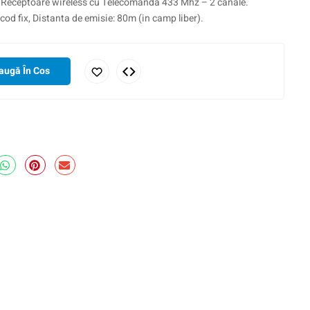
Receptoare wireless cu Telecomanda 433 Mhz – 2 canale.
d fix, Distanta de emisie: 80m (in camp liber).
augă În Cos