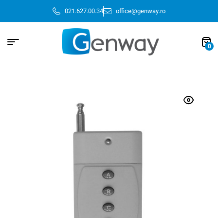
021.627.00.34
office@genway.ro
0