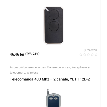
(0 recenzii)
46,46
lei
(TVA: 21%)
Accesorii bariere de acces
,
Bariere de acces
,
Receptoare si
telecomenzi wireless
Telecomanda 433 Mhz – 2 canale, YET 112D-2