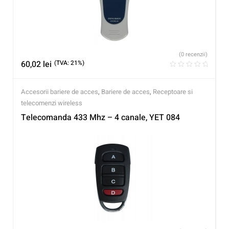
(0 recenzii)
60,02
lei
(TVA: 21%)
Accesorii bariere de acces
,
Bariere de acces
,
Receptoare si
telecomenzi wireless
Telecomanda 433 Mhz – 4 canale, YET 084