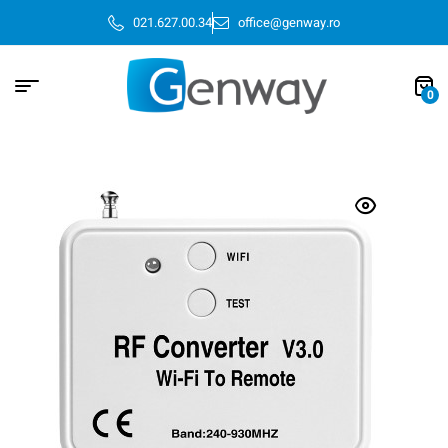
021.627.00.34
office@genway.ro
0