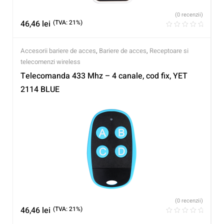
(0 recenzii)
46,46
lei
(TVA: 21%)
Accesorii bariere de acces
,
Bariere de acces
,
Receptoare si
telecomenzi wireless
Telecomanda 433 Mhz – 4 canale, cod fix, YET
2114 BLUE
(0 recenzii)
46,46
lei
(TVA: 21%)