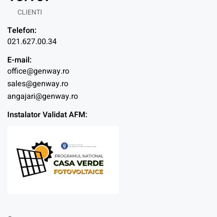
CLIENTI
Telefon:
021.627.00.34
E-mail:
office@genway.ro
sales@genway.ro
angajari@genway.ro
Instalator Validat AFM: