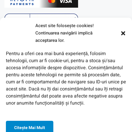
Acest site foloseşte cookies!
Continuarea navigării implică
acceptarea lor.
Pentru a oferi cea mai bună experiență, folosim
tehnologii, cum ar fi cookie-uri, pentru a stoca și/sau
accesa informațiile despre dispozitive. Consimțământul
pentru aceste tehnologii ne permite să procesăm date,
cum ar fi comportamentul de navigare sau ID-uri unice pe
acest site. Dacă nu îți dai consimțământul sau îți retragi
© 2026 Toate Drepturile Rezervate de Genway Romania
consimțământul dat poate avea afecte negative asupra
unor anumite funcționalități și funcții.
Citeşte Mai Mult