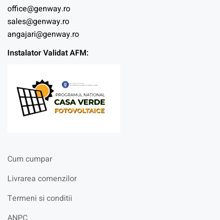
office@genway.ro
sales@genway.ro
angajari@genway.ro
Instalator Validat AFM:
Cum cumpar
Livrarea comenzilor
Termeni si conditii
ANPC