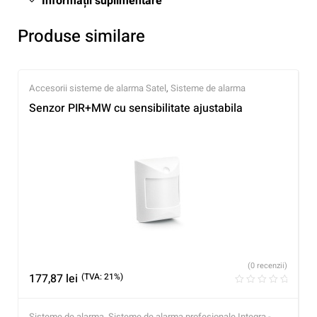
Informații suplimentare
Produse similare
Accesorii sisteme de alarma Satel
,
Sisteme de alarma
Senzor PIR+MW cu sensibilitate ajustabila
(0 recenzii)
177,87
lei
(TVA: 21%)
Sisteme de alarma
,
Sisteme de alarma profesionale Integra -