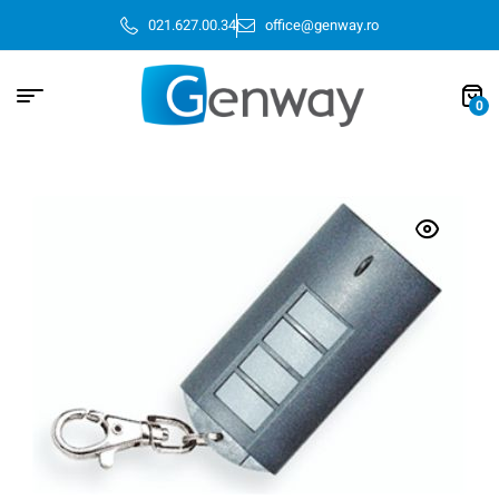
021.627.00.34
office@genway.ro
0