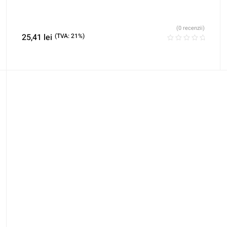
(0 recenzii)
25,41
lei
(TVA: 21%)