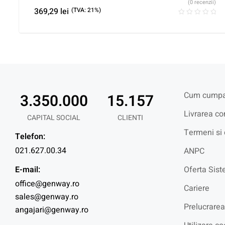
(0 recenzii)
369,29
lei
(TVA: 21%)
Cum cumpa
3.350.000
15.157
Livrarea co
CAPITAL SOCIAL
CLIENTI
Termeni si 
Telefon:
021.627.00.34
ANPC
E-mail:
Oferta Sist
office@genway.ro
Cariere
sales@genway.ro
Prelucrarea
angajari@genway.ro