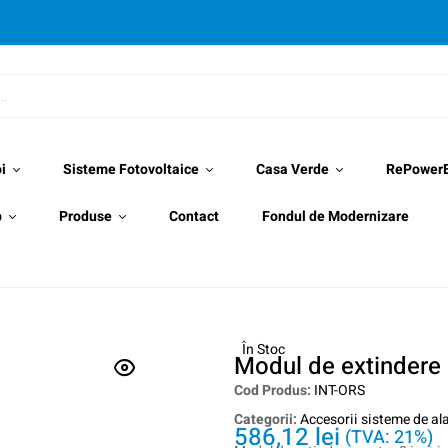
i
Sisteme Fotovoltaice
Casa Verde
RePower
p
Produse
Contact
Fondul de Modernizare
În Stoc
Modul de extindere 
Cod Produs:
INT-ORS
Categorii:
Accesorii sisteme de al
586,12
lei
(TVA: 21%)