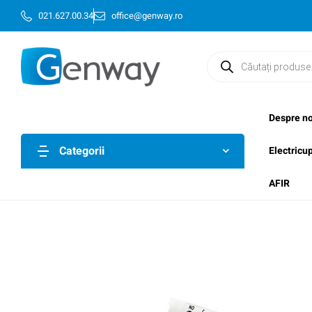
021.627.00.34
office@genway.ro
Despre no
Categorii
Electricu
AFIR