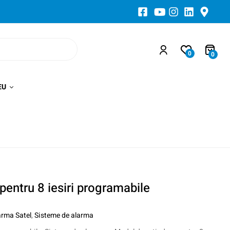
0
0
EU
pentru 8 iesiri programabile
arma Satel
,
Sisteme de alarma