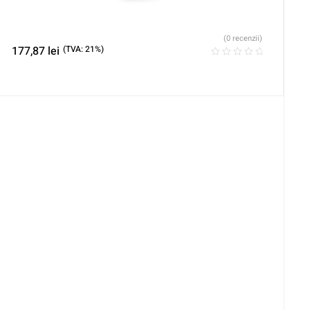
(0 recenzii)
177,87
lei
(TVA: 21%)