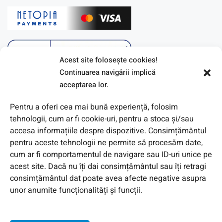
Acest site foloseşte cookies!
Continuarea navigării implică
acceptarea lor.
Pentru a oferi cea mai bună experiență, folosim
tehnologii, cum ar fi cookie-uri, pentru a stoca și/sau
accesa informațiile despre dispozitive. Consimțământul
pentru aceste tehnologii ne permite să procesăm date,
cum ar fi comportamentul de navigare sau ID-uri unice pe
acest site. Dacă nu îți dai consimțământul sau îți retragi
© 2026 Toate Drepturile Rezervate de Genway Romania
consimțământul dat poate avea afecte negative asupra
unor anumite funcționalități și funcții.