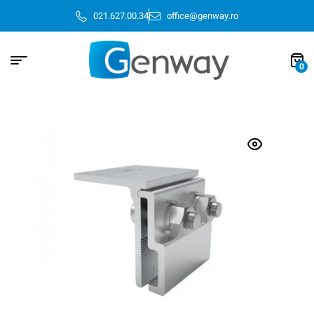
021.627.00.34
office@genway.ro
0