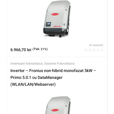
(0 recenzii)
6.966,70
lei
(TVA: 21%)
Invertoare fotovoltaice
,
Sisteme Fotovoltaice
Invertor – Fronius non-hibrid monofazat 5kW –
Primo 5.0.1 cu DataManager
(WLAN/LAN/Webserver)