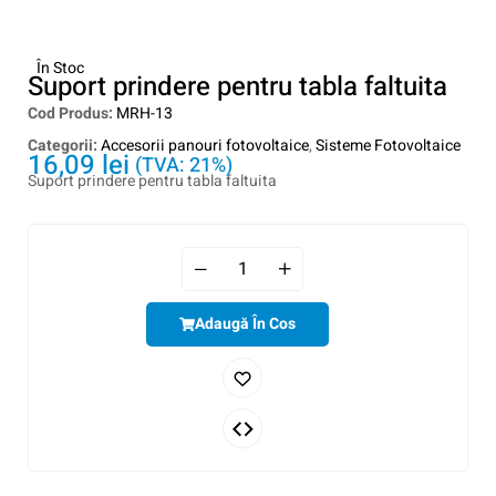
În Stoc
Suport prindere pentru tabla faltuita
Cod Produs:
MRH-13
Categorii:
Accesorii panouri fotovoltaice
,
Sisteme Fotovoltaice
16,09
lei
(TVA: 21%)
Suport prindere pentru tabla faltuita
Adaugă În Cos