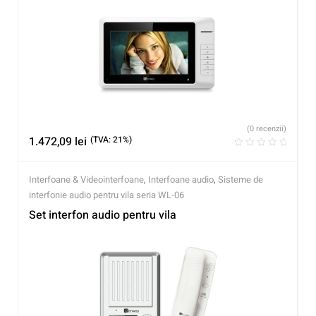
(0 recenzii)
1.472,09
lei
(TVA: 21%)
Interfoane & Videointerfoane
,
Interfoane audio
,
Sisteme de
interfonie audio pentru vila seria WL-06
Set interfon audio pentru vila