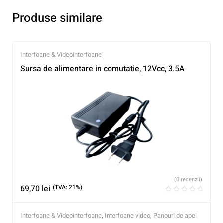
Produse similare
Interfoane & Videointerfoane
Sursa de alimentare in comutatie, 12Vcc, 3.5A
(0 recenzii)
69,70
lei
(TVA: 21%)
Interfoane & Videointerfoane
,
Interfoane video
,
Panouri de apel