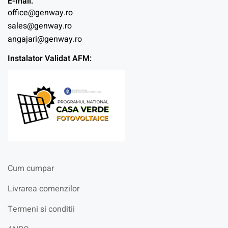
E-mail:
office@genway.ro
sales@genway.ro
angajari@genway.ro
Instalator Validat AFM:
Cum cumpar
Livrarea comenzilor
Termeni si conditii