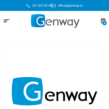
021.627.00.34
office@genway.ro
0