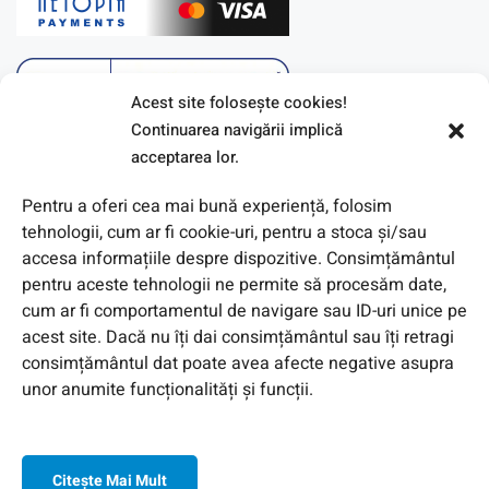
Acest site foloseşte cookies!
Continuarea navigării implică
acceptarea lor.
Pentru a oferi cea mai bună experiență, folosim
tehnologii, cum ar fi cookie-uri, pentru a stoca și/sau
accesa informațiile despre dispozitive. Consimțământul
pentru aceste tehnologii ne permite să procesăm date,
cum ar fi comportamentul de navigare sau ID-uri unice pe
acest site. Dacă nu îți dai consimțământul sau îți retragi
© 2026 Toate Drepturile Rezervate de Genway Romania
consimțământul dat poate avea afecte negative asupra
unor anumite funcționalități și funcții.
Citeşte Mai Mult