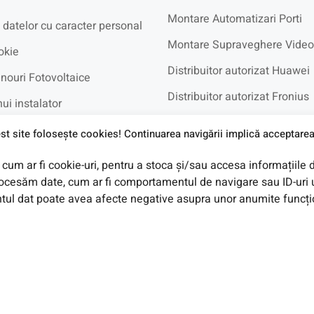
Montare Automatizari Porti
 datelor cu caracter personal
Montare Supraveghere Video
okie
Distribuitor autorizat Huawei
nouri Fotovoltaice
Distribuitor autorizat Fronius
ui instalator
Distribuitor autorizat BYD
recvente
st site foloseşte cookies! Continuarea navigării implică acceptarea 
cum ar fi cookie-uri, pentru a stoca și/sau accesa informațiile 
e in Rate UniCredit
cesăm date, cum ar fi comportamentul de navigare sau ID-uri u
ul dat poate avea afecte negative asupra unor anumite funcționa