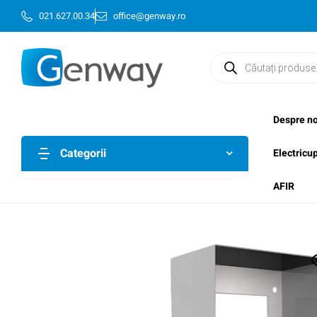
021.627.00.34
office@genway.ro
Despre no
Categorii
Electricu
AFIR