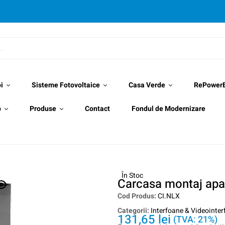
i
Sisteme Fotovoltaice
Casa Verde
RePower
p
Produse
Contact
Fondul de Modernizare
În Stoc
Carcasa montaj apa
Cod Produs:
CI.NLX
Categorii:
Interfoane & Videointe
131,65
lei
(TVA: 21%)