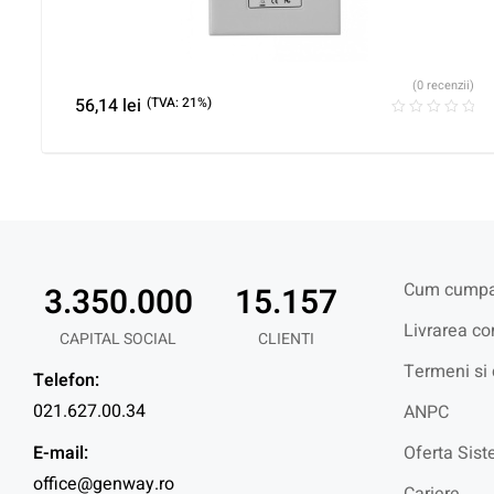
(0 recenzii)
56,14
lei
(TVA: 21%)
Cum cumpa
3.350.000
15.157
Livrarea co
CAPITAL SOCIAL
CLIENTI
Termeni si 
Telefon:
021.627.00.34
ANPC
E-mail:
Oferta Sist
office@genway.ro