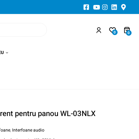
0
0
EU
rent pentru panou WL-03NLX
rfoane
,
Interfoane audio