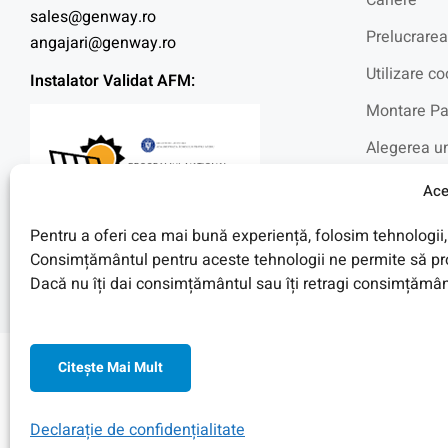
Cariere
sales@genway.ro
Prelucrarea
angajari@genway.ro
Utilizare co
Instalator Validat AFM:
Montare Pa
Alegerea un
Intrebari f
Ace
Blog
Pentru a oferi cea mai bună experiență, folosim tehnologii, 
Fotovoltaic
Consimțământul pentru aceste tehnologii ne permite să pro
Dacă nu îți dai consimțământul sau îți retragi consimțământ
Citeşte Mai Mult
© 2026 Toate Drepturile Rezervate de Genway Romania
Declarație de confidențialitate