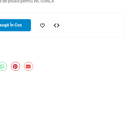
ie de ploaie pentru WL-03NLA
augă În Cos