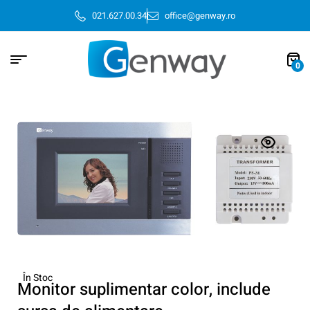
021.627.00.34
office@genway.ro
0
În Stoc
Monitor suplimentar color, include