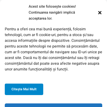
Acest site foloseşte cookies!
Continuarea navigării implică
acceptarea lor.
Pentru a oferi cea mai bună experiență, folosim
tehnologii, cum ar fi cookie-uri, pentru a stoca și/sau
accesa informațiile despre dispozitive. Consimțământul
pentru aceste tehnologii ne permite să procesăm date,
cum ar fi comportamentul de navigare sau ID-uri unice pe
acest site. Dacă nu îți dai consimțământul sau îți retragi
© 2026 Toate Drepturile Rezervate de Genway Romania
consimțământul dat poate avea afecte negative asupra
unor anumite funcționalități și funcții.
Citeşte Mai Mult