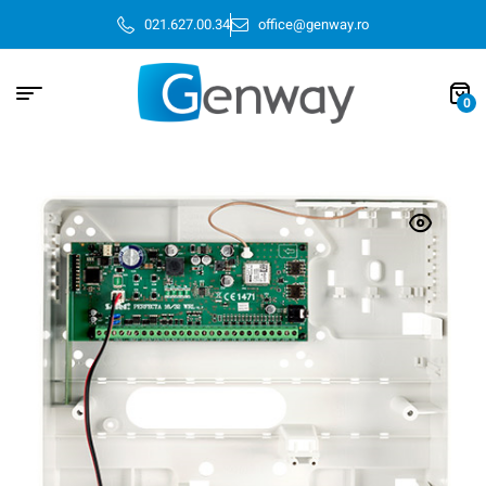
021.627.00.34
office@genway.ro
0