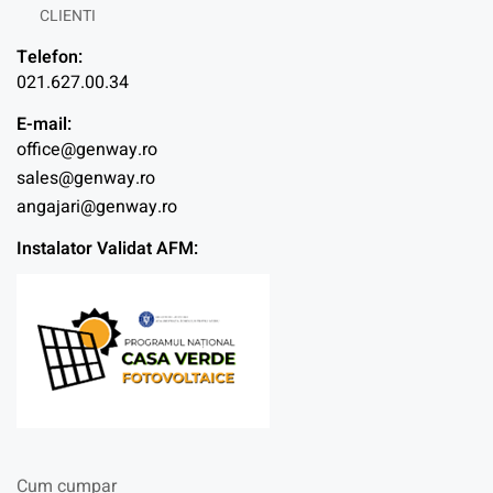
CLIENTI
Telefon:
021.627.00.34
E-mail:
office@genway.ro
sales@genway.ro
angajari@genway.ro
Instalator Validat AFM:
Cum cumpar