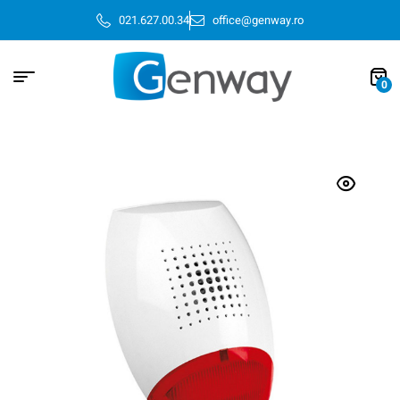
021.627.00.34
office@genway.ro
0