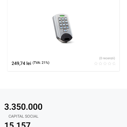
(0 recenzii)
249,74
lei
(TVA: 21%)
3.350.000
CAPITAL SOCIAL
15.157