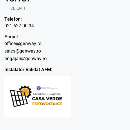
CLIENTI
Telefon:
021.627.00.34
E-mail:
office@genway.ro
sales@genway.ro
angajari@genway.ro
Instalator Validat AFM: