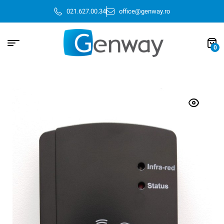
021.627.00.34
office@genway.ro
0