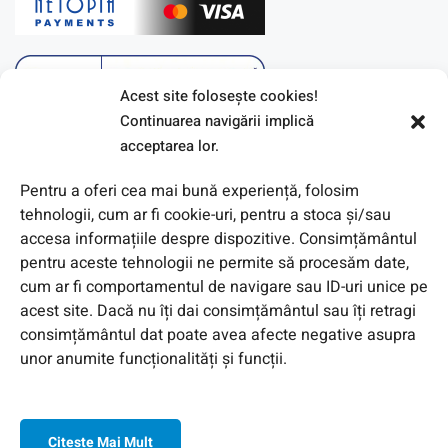
Acest site foloseşte cookies!
Continuarea navigării implică
acceptarea lor.
Pentru a oferi cea mai bună experiență, folosim
tehnologii, cum ar fi cookie-uri, pentru a stoca și/sau
accesa informațiile despre dispozitive. Consimțământul
pentru aceste tehnologii ne permite să procesăm date,
cum ar fi comportamentul de navigare sau ID-uri unice pe
acest site. Dacă nu îți dai consimțământul sau îți retragi
© 2026 Toate Drepturile Rezervate de Genway Romania
consimțământul dat poate avea afecte negative asupra
unor anumite funcționalități și funcții.
Citeşte Mai Mult