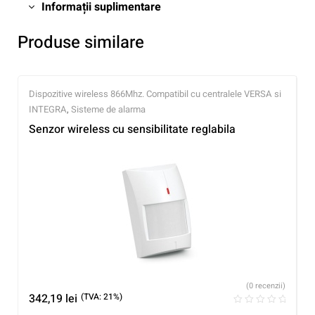
Informații suplimentare
Produse similare
Dispozitive wireless 866Mhz. Compatibil cu centralele VERSA si
INTEGRA
,
Sisteme de alarma
Senzor wireless cu sensibilitate reglabila
(0 recenzii)
342,19
lei
(TVA: 21%)