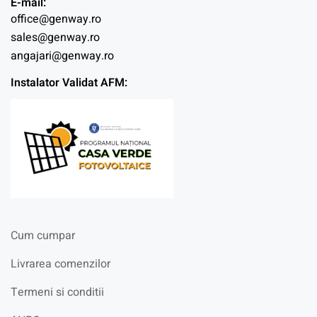
E-mail:
office@genway.ro
sales@genway.ro
angajari@genway.ro
Instalator Validat AFM:
Cum cumpar
Livrarea comenzilor
Termeni si conditii