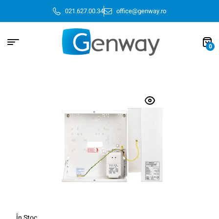
021.627.00.34
office@genway.ro
0
În Stoc