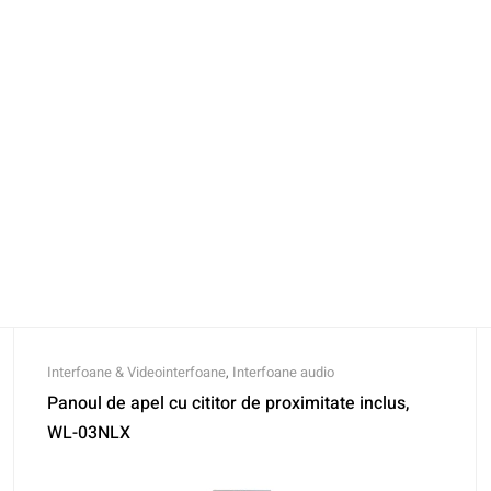
Interfoane & Videointerfoane
,
Interfoane audio
Panoul de apel cu cititor de proximitate inclus,
WL-03NLX