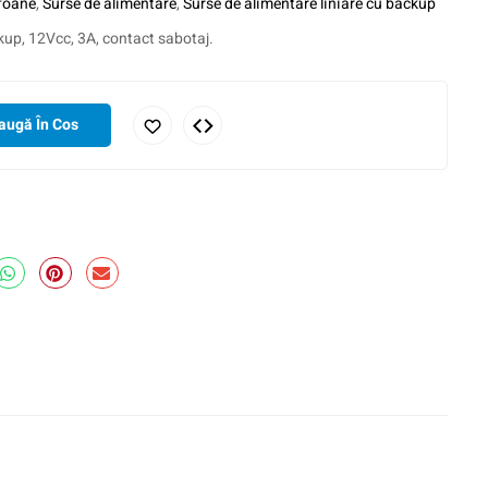
rfoane
,
Surse de alimentare
,
Surse de alimentare liniare cu backup
kup, 12Vcc, 3A, contact sabotaj.
augă În Cos