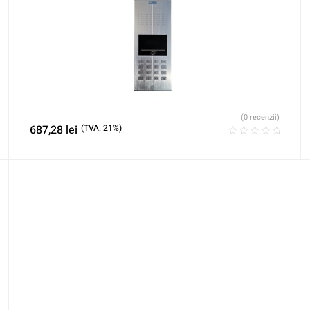
(0 recenzii)
687,28
lei
(TVA: 21%)