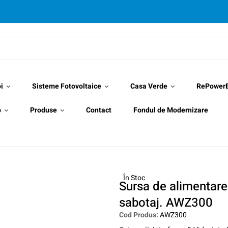
i
Sisteme Fotovoltaice
Casa Verde
RePower
p
Produse
Contact
Fondul de Modernizare
În Stoc
Sursa de alimentare
sabotaj. AWZ300
Cod Produs:
AWZ300