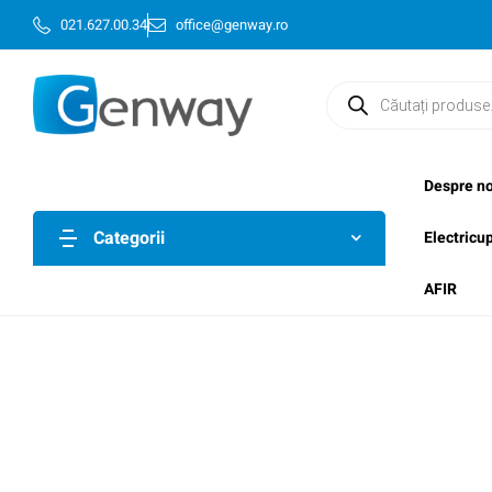
021.627.00.34
office@genway.ro
Despre no
Categorii
Electricu
AFIR