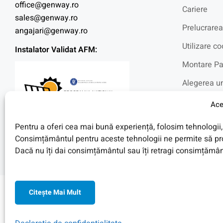
office@genway.ro
Cariere
sales@genway.ro
Prelucrarea
angajari@genway.ro
Utilizare co
Instalator Validat AFM:
Montare Pa
Alegerea un
Intrebari f
Ace
Blog
Pentru a oferi cea mai bună experiență, folosim tehnologii, 
Fotovoltaic
Consimțământul pentru aceste tehnologii ne permite să pro
Dacă nu îți dai consimțământul sau îți retragi consimțământ
Citeşte Mai Mult
© 2026 Toate Drepturile Rezervate de Genway Romania