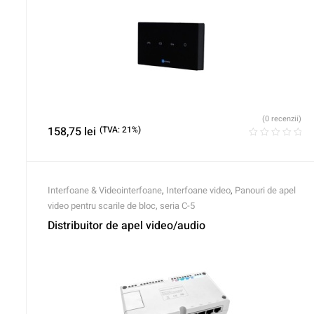
(0 recenzii)
158,75
lei
(TVA: 21%)
Interfoane & Videointerfoane
,
Interfoane video
,
Panouri de apel
video pentru scarile de bloc, seria C-5
Distribuitor de apel video/audio