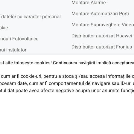
Montare Alarme
Montare Automatizari Porti
 datelor cu caracter personal
Montare Supraveghere Video
okie
Distribuitor autorizat Huawei
nouri Fotovoltaice
Distribuitor autorizat Fronius
ui instalator
Distribuitor autorizat BYD
recvente
st site foloseşte cookies! Continuarea navigării implică acceptarea 
cum ar fi cookie-uri, pentru a stoca și/sau accesa informațiile 
e in Rate UniCredit
cesăm date, cum ar fi comportamentul de navigare sau ID-uri u
ul dat poate avea afecte negative asupra unor anumite funcționa