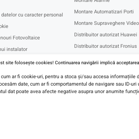
Montare Alarme
Montare Automatizari Porti
 datelor cu caracter personal
Montare Supraveghere Video
okie
Distribuitor autorizat Huawei
nouri Fotovoltaice
Distribuitor autorizat Fronius
ui instalator
Distribuitor autorizat BYD
recvente
st site foloseşte cookies! Continuarea navigării implică acceptarea 
cum ar fi cookie-uri, pentru a stoca și/sau accesa informațiile 
e in Rate UniCredit
cesăm date, cum ar fi comportamentul de navigare sau ID-uri u
ul dat poate avea afecte negative asupra unor anumite funcționa