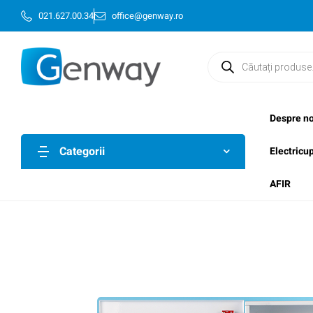
021.627.00.34
office@genway.ro
Despre no
Categorii
Electricu
AFIR