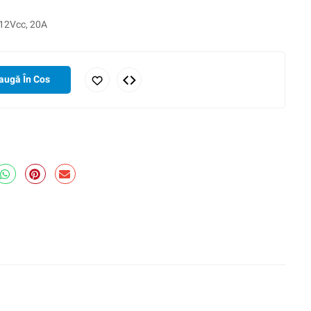
 12Vcc, 20A
augă În Cos