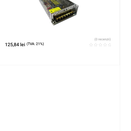
(0 recenzii)
125,84
lei
(TVA: 21%)