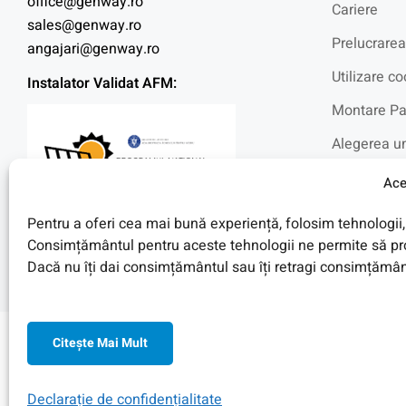
office@genway.ro
Cariere
sales@genway.ro
Prelucrarea
angajari@genway.ro
Utilizare co
Instalator Validat AFM:
Montare Pa
Alegerea un
Intrebari f
Ace
Blog
Pentru a oferi cea mai bună experiență, folosim tehnologii, 
Fotovoltaic
Consimțământul pentru aceste tehnologii ne permite să pro
Dacă nu îți dai consimțământul sau îți retragi consimțământ
Citeşte Mai Mult
© 2026 Toate Drepturile Rezervate de Genway Romania
Declarație de confidențialitate