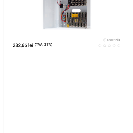
(0 recenzii)
282,66
lei
(TVA: 21%)