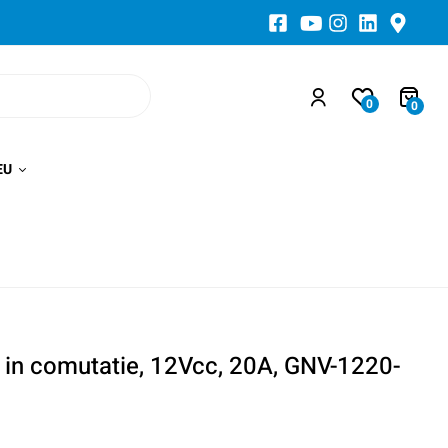
0
0
EU
 in comutatie, 12Vcc, 20A, GNV-1220-