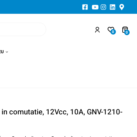
0
0
EU
 in comutatie, 12Vcc, 10A, GNV-1210-