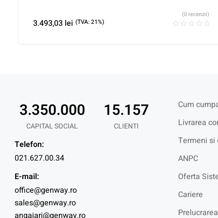
(0 recenzii)
3.493,03
lei
(TVA: 21%)
Cum cumpa
3.350.000
15.157
Livrarea co
CAPITAL SOCIAL
CLIENTI
Termeni si 
Telefon:
021.627.00.34
ANPC
E-mail:
Oferta Sist
office@genway.ro
Cariere
sales@genway.ro
Prelucrarea
angajari@genway.ro