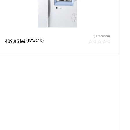
(0 recenzii)
409,95
lei
(TVA: 21%)