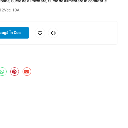
rfoane
,
Surse de alimentare
,
Surse de alimentare in comutatie
 12Vcc, 10A
augă În Cos