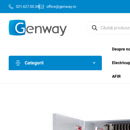
021.627.00.34
office@genway.ro
Despre no
Categorii
Electricu
AFIR