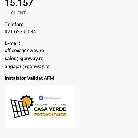
15.157
CLIENTI
Telefon:
021.627.00.34
E-mail:
office@genway.ro
sales@genway.ro
angajari@genway.ro
Instalator Validat AFM: