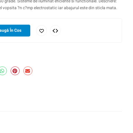
0 grade. Sisteme de iluminat eficiente si functionale. Descriere:
el vopsita ?n c?mp electrostatic iar abajurul este din sticla mata.
augă În Cos