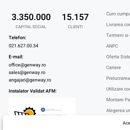
Cum cumpa
3.350.000
15.157
Livrarea co
CAPITAL SOCIAL
CLIENTI
Termeni si 
Telefon:
021.627.00.34
ANPC
E-mail:
Oferta Sist
office@genway.ro
Cariere
sales@genway.ro
Prelucrarea
angajari@genway.ro
Utilizare co
Instalator Validat AFM:
Montare Pa
Alegerea un
Intrebari f
Ace