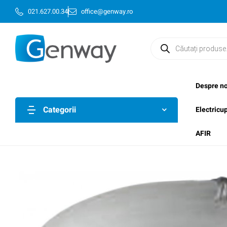
021.627.00.34
office@genway.ro
Despre no
Categorii
Electricu
AFIR