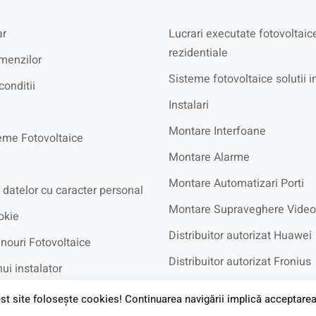
r
Lucrari executate fotovoltaic
rezidentiale
menzilor
Sisteme fotovoltaice solutii i
conditii
Instalari
Montare Interfoane
eme Fotovoltaice
Montare Alarme
Montare Automatizari Porti
 datelor cu caracter personal
Montare Supraveghere Video
okie
Distribuitor autorizat Huawei
nouri Fotovoltaice
Distribuitor autorizat Fronius
ui instalator
Distribuitor autorizat BYD
recvente
st site foloseşte cookies! Continuarea navigării implică acceptarea 