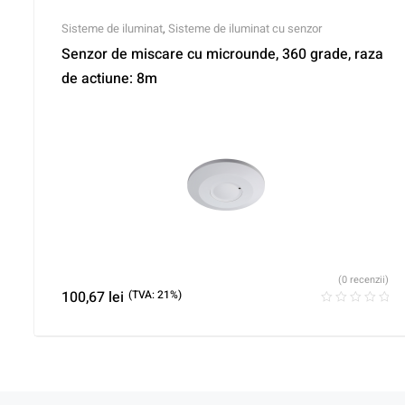
Sisteme de iluminat
,
Sisteme de iluminat cu senzor
Senzor de miscare cu microunde, 360 grade, raza
de actiune: 8m
(0 recenzii)
100,67
lei
(TVA: 21%)