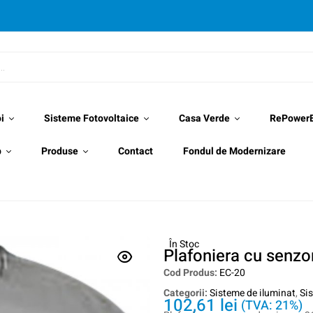
i
Sisteme Fotovoltaice
Casa Verde
RePower
p
Produse
Contact
Fondul de Modernizare
În Stoc
Plafoniera cu senzo
Cod Produs:
EC-20
Categorii:
Sisteme de iluminat
,
Si
102,61
lei
(TVA: 21%)