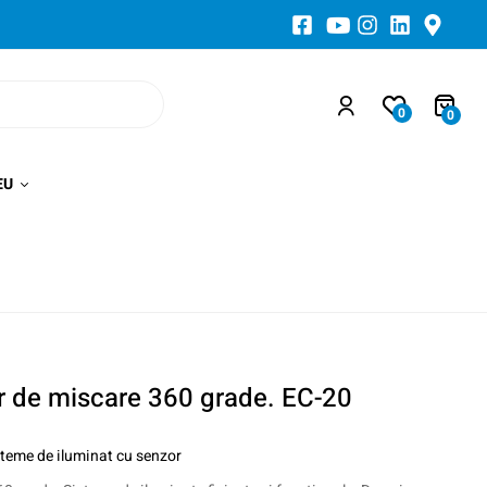
0
0
EU
r de miscare 360 grade. EC-20
steme de iluminat cu senzor