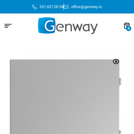
021.627.00.34
office@genway.ro
0