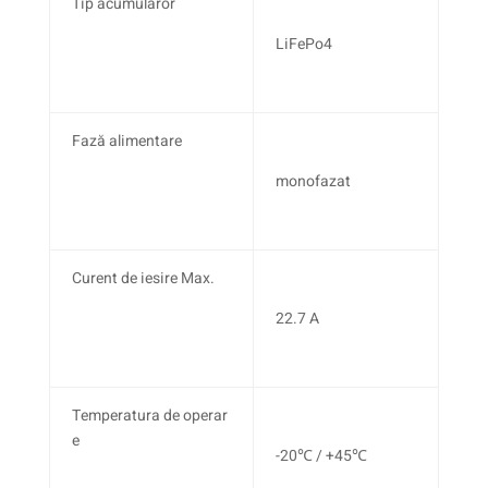
Tip acumularor
LiFePo4
Fază alimentare
monofazat
Curent de iesire Max.
22.7 A
Temperatura de operar
e
-20℃ / +45℃