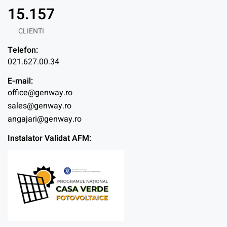
15.157
CLIENTI
Telefon:
021.627.00.34
E-mail:
office@genway.ro
sales@genway.ro
angajari@genway.ro
Instalator Validat AFM: