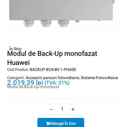
În Stoc
Modul de Back-Up monofazat
Huawei
Cod Produs:
BACKUP BOX-B0 1-PHASE
Categorii:
Accesorii panouri fotovoltaice
,
Sisteme Fotovoltaice
2.019,39
lei
(TVA: 21%)
Modul de Back-Up monofazat
Adaugă În Cos