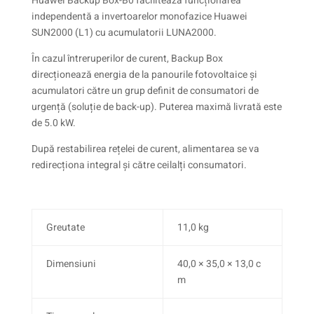
Huawei Backup Box-B0 facilitează funcționarea
independentă a invertoarelor monofazice Huawei
SUN2000 (L1) cu acumulatorii LUNA2000.
În cazul întreruperilor de curent, Backup Box
direcționează energia de la panourile fotovoltaice și
acumulatori către un grup definit de consumatori de
urgență (soluție de back-up). Puterea maximă livrată este
de 5.0 kW.
După restabilirea rețelei de curent, alimentarea se va
redirecționa integral și către ceilalți consumatori.
Greutate
11,0 kg
Dimensiuni
40,0 × 35,0 × 13,0 c
m