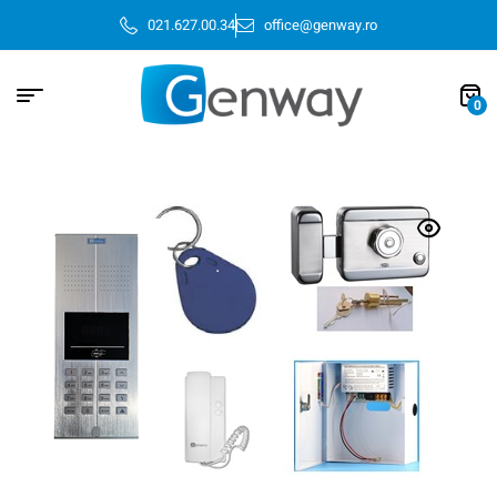
021.627.00.34
office@genway.ro
0