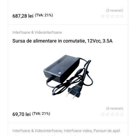
(0 recenzii)
687,28
lei
(TVA: 21%)
Interfoane & Videointerfoane
Sursa de alimentare in comutatie, 12Vcc, 3.5A
(0 recenzii)
69,70
lei
(TVA: 21%)
Interfoane & Videointerfoane
,
Interfoane video
,
Panouri de apel