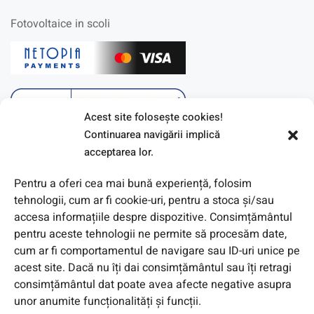
Fotovoltaice in scoli
Acest site foloseşte cookies!
Continuarea navigării implică
acceptarea lor.
Pentru a oferi cea mai bună experiență, folosim
tehnologii, cum ar fi cookie-uri, pentru a stoca și/sau
accesa informațiile despre dispozitive. Consimțământul
pentru aceste tehnologii ne permite să procesăm date,
cum ar fi comportamentul de navigare sau ID-uri unice pe
acest site. Dacă nu îți dai consimțământul sau îți retragi
© 2026 Toate Drepturile Rezervate de Genway Romania
consimțământul dat poate avea afecte negative asupra
unor anumite funcționalități și funcții.