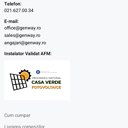
Telefon:
021.627.00.34
E-mail:
office@genway.ro
sales@genway.ro
angajari@genway.ro
Instalator Validat AFM:
Cum cumpar
Livrarea comenzilor