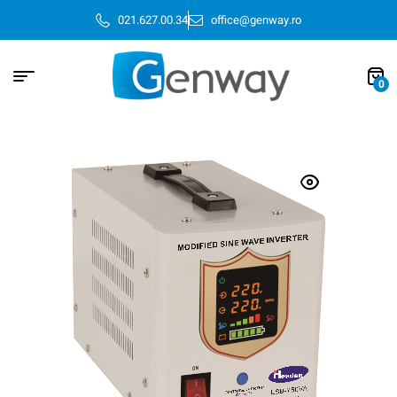
021.627.00.34
office@genway.ro
0