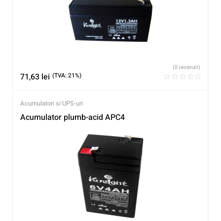
(0 recenzii)
71,63
lei
(TVA: 21%)
Acumulatori si UPS-uri
Acumulator plumb-acid APC4