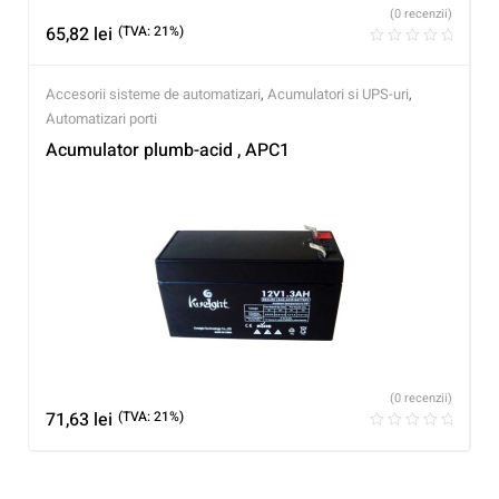
(0 recenzii)
65,82
lei
(TVA: 21%)
Accesorii sisteme de automatizari
,
Acumulatori si UPS-uri
,
Automatizari porti
Acumulator plumb-acid , APC1
(0 recenzii)
71,63
lei
(TVA: 21%)