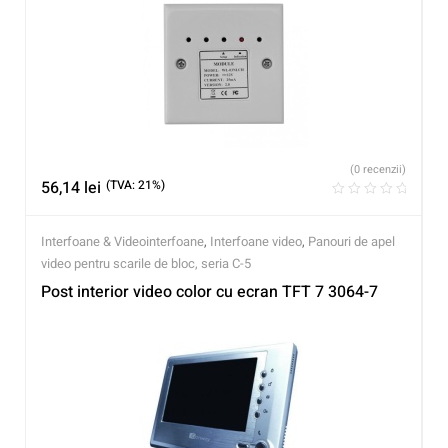
(0 recenzii)
56,14
lei
(TVA: 21%)
Interfoane & Videointerfoane
,
Interfoane video
,
Panouri de apel
video pentru scarile de bloc, seria C-5
Post interior video color cu ecran TFT 7 3064-7