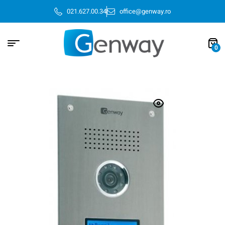
021.627.00.34
office@genway.ro
0