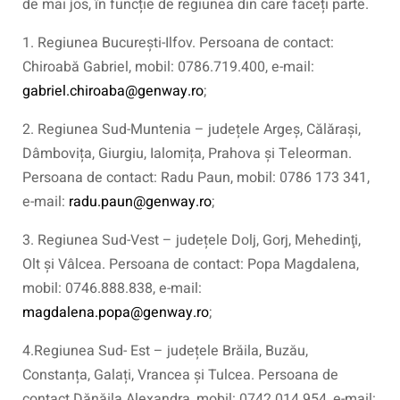
de mai jos, în funcție de regiunea din care faceți parte.
1. Regiunea București-Ilfov. Persoana de contact:
Chiroabă Gabriel, mobil: 0786.719.400, e-mail:
gabriel.chiroaba@genway.ro
;
2. Regiunea Sud-Muntenia – județele Argeș, Călărași,
Dâmbovița, Giurgiu, Ialomița, Prahova și Teleorman.
Persoana de contact: Radu Paun, mobil: 0786 173 341,
e-mail:
radu.paun@genway.ro
;
3. Regiunea Sud-Vest – județele Dolj, Gorj, Mehedinţi,
Olt și Vâlcea. Persoana de contact: Popa Magdalena,
mobil: 0746.888.838, e-mail:
magdalena.popa@genway.ro
;
4.Regiunea Sud- Est – județele Brăila, Buzău,
Constanța, Galați, Vrancea și Tulcea. Persoana de
contact Dănăila Alexandra, mobil: 0742.014.954, e-mail: