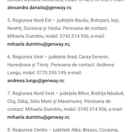
alexandra.danaila@genway.ro
;
5. Regiunea Nord Est – județele Bacău, Botoșani, Iași,
Neamț, Suceava și Vaslui. Persoana de contact:
Mihaela Dumitriu, mobil: 0742.014.956, e-mail:
mihaela.dumitriu@genway.ro;
;
6. Regiunea Vest – județele Arad, Caraș-Severin,
Hunedoara și Timiș. Persoana de contact: Andreea
Lungu, mobil: 0770.355.149, e-mail:
andreea.lungu@genway.ro
;
7. Regiunea Nord Vest – județele Bihor, Bistrița-Năsăud,
Cluj, Sălaj, Satu Mare și Maramureș. Persoana de
contact: Mihaela Dumitriu, mobil: 0742.014.956, e-mail:
mihaela.dumitriu@genway.ro
;
8. Regiunea Centru – județele Alba, Brașov, Covasna,