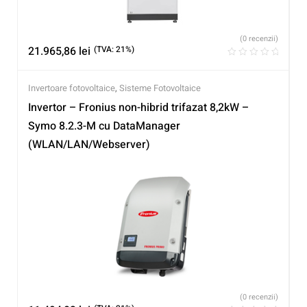
(0 recenzii)
21.965,86
lei
(TVA: 21%)
Invertoare fotovoltaice
,
Sisteme Fotovoltaice
Invertor – Fronius non-hibrid trifazat 8,2kW –
Symo 8.2.3-M cu DataManager
(WLAN/LAN/Webserver)
(0 recenzii)