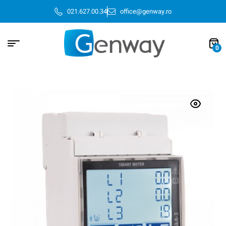
021.627.00.34
office@genway.ro
0