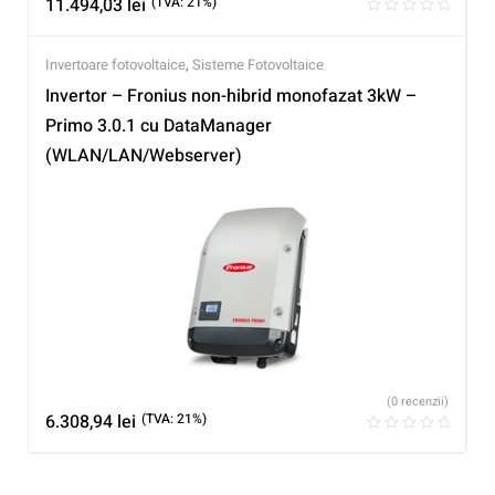
11.494,03
lei
(TVA: 21%)
Invertoare fotovoltaice
,
Sisteme Fotovoltaice
Invertor – Fronius non-hibrid monofazat 3kW –
Primo 3.0.1 cu DataManager
(WLAN/LAN/Webserver)
(0 recenzii)
6.308,94
lei
(TVA: 21%)