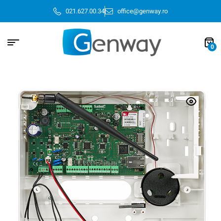
021.627.00.34
office@genway.ro
0