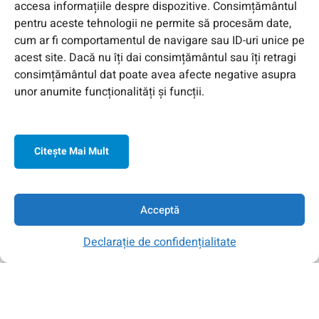
accesa informațiile despre dispozitive. Consimțământul
pentru aceste tehnologii ne permite să procesăm date,
cum ar fi comportamentul de navigare sau ID-uri unice pe
acest site. Dacă nu îți dai consimțământul sau îți retragi
consimțământul dat poate avea afecte negative asupra
unor anumite funcționalități și funcții.
Citeşte Mai Mult
© 2026 Toate Drepturile Rezervate de Genway Romania
Acceptă
Declarație de confidențialitate
Acasa
Contul Meu
Contact
Căutare