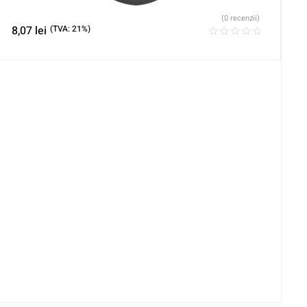
(0 recenzii)
8,07
lei
(TVA: 21%)