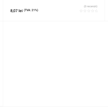
(0 recenzii)
8,07
lei
(TVA: 21%)