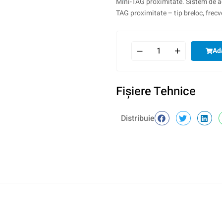
Mini-TAG proximitate. Sistem de ac
TAG proximitate – tip breloc, frec
Ad
Fişiere Tehnice
Distribuie