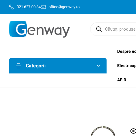
021.627.00.34
office@genway.ro
Despre no
Categorii
Electricu
AFIR