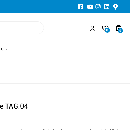
0
0
EU
te TAG.04