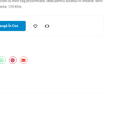
ces cu mini-tag proximitate, ideal pentru accesul in imobile. Mini-
venta: 125 KHz.
augă În Cos