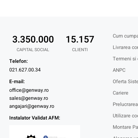
Cum cumpa
3.350.000
15.157
Livrarea co
CAPITAL SOCIAL
CLIENTI
Termeni si 
Telefon:
021.627.00.34
ANPC
E-mail:
Oferta Sist
office@genway.ro
Cariere
sales@genway.ro
Prelucrarea
angajari@genway.ro
Utilizare co
Instalator Validat AFM:
Montare Pa