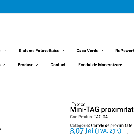
i
Sisteme Fotovoltaice
Casa Verde
RePower
p
Produse
Contact
Fondul de Modernizare
În Stoc
Mini-TAG proximita
Cod Produs:
TAG.04
Categorie:
Cartele de proximitate
8,07
lei
(TVA: 21%)