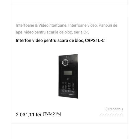
Interfoane & Videointerfoane
,
Interfoane video
,
Panouri de
apel video pentru scarile de bloc, seria C-5
Interfon video pentru scara de bloc, C9P21L-C
(0 recenzii)
2.031,11
lei
(TVA: 21%)