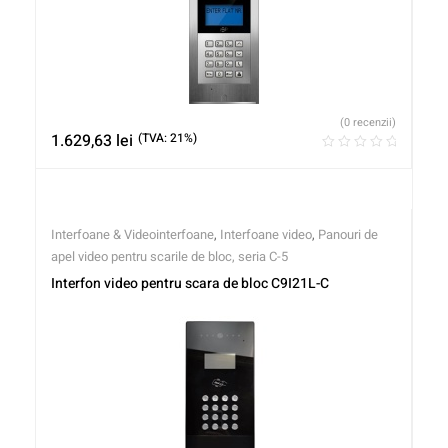
(0 recenzii)
1.629,63
lei
(TVA: 21%)
Interfoane & Videointerfoane
,
Interfoane video
,
Panouri de
apel video pentru scarile de bloc, seria C-5
Interfon video pentru scara de bloc C9I21L-C