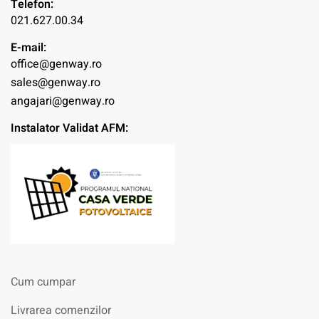
Telefon:
021.627.00.34
E-mail:
office@genway.ro
sales@genway.ro
angajari@genway.ro
Instalator Validat AFM:
Cum cumpar
Livrarea comenzilor