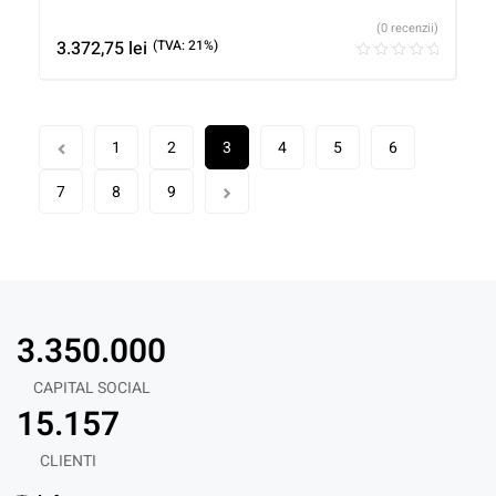
(0 recenzii)
3.372,75
lei
(TVA: 21%)
1
2
3
4
5
6
7
8
9
3.350.000
CAPITAL SOCIAL
15.157
CLIENTI