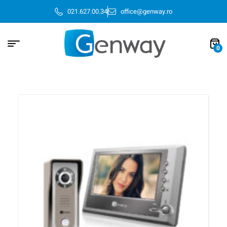
021.627.00.34
office@genway.ro
0