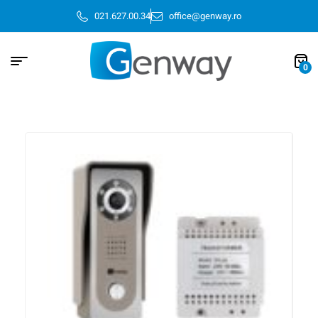
021.627.00.34
office@genway.ro
0