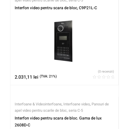
apel video pentru scarile de bloc, seria C-5
Interfon video pentru scara de bloc, C9P21L-C
(0 recenzii)
2.031,11
lei
(TVA: 21%)
Interfoane & Videointerfoane
,
Interfoane video
,
Panouri de
apel video pentru scarile de bloc, seria C-5
Interfon video pentru scara de bloc. Gama de lux
2608D-C