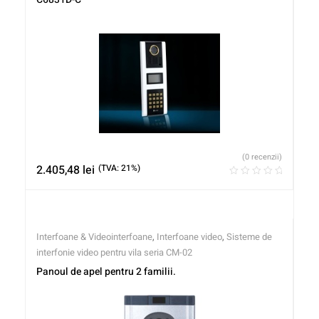
(0 recenzii)
2.405,48
lei
(TVA: 21%)
Interfoane & Videointerfoane
,
Interfoane video
,
Sisteme de
interfonie video pentru vila seria CM-02
Panoul de apel pentru 2 familii.