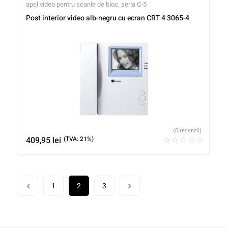
apel video pentru scarile de bloc, seria C-5
Post interior video alb-negru cu ecran CRT 4 3065-4
(0 recenzii)
409,95
lei
(TVA: 21%)
1
2
3