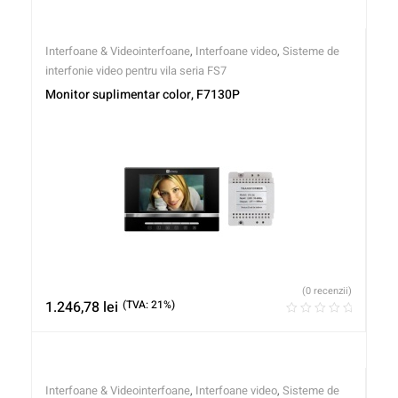
Interfoane & Videointerfoane
,
Interfoane video
,
Sisteme de
interfonie video pentru vila seria FS7
Monitor suplimentar color, F7130P
(0 recenzii)
1.246,78
lei
(TVA: 21%)
Interfoane & Videointerfoane
,
Interfoane video
,
Sisteme de