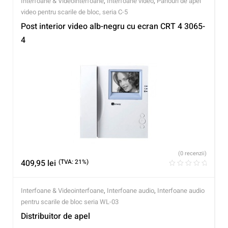
Interfoane & Videointerfoane
,
Interfoane video
,
Panouri de apel
video pentru scarile de bloc, seria C-5
Post interior video alb-negru cu ecran CRT 4 3065-
4
(0 recenzii)
409,95
lei
(TVA: 21%)
Interfoane & Videointerfoane
,
Interfoane audio
,
Interfoane audio
pentru scarile de bloc seria WL-03
Distribuitor de apel