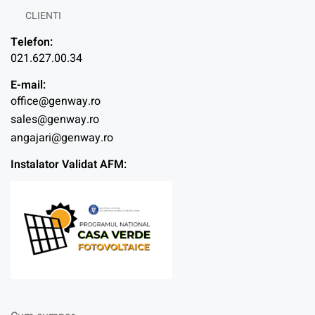
CLIENTI
Telefon:
021.627.00.34
E-mail:
office@genway.ro
sales@genway.ro
angajari@genway.ro
Instalator Validat AFM: