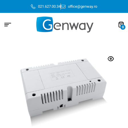
021.627.00.34
office@genway.ro
0