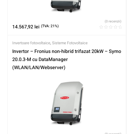
(0 recenzii)
14.567,92
lei
(TVA: 21%)
Invertoare fotovoltaice
,
Sisteme Fotovoltaice
Invertor – Fronius non-hibrid trifazat 20kW – Symo
20.0.3-M cu DataManager
(WLAN/LAN/Webserver)