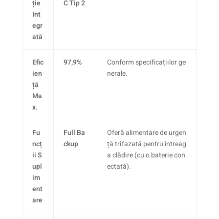
ție
C Tip 2
Int
egr
ată
Efic
97,9%
Conform specificațiilor ge
ien
nerale.
ță
Ma
x.
Fu
Full Ba
Oferă alimentare de urgen
ncț
ckup
ță trifazată pentru întreag
ii S
a clădire (cu o baterie con
upl
ectată).
im
ent
are