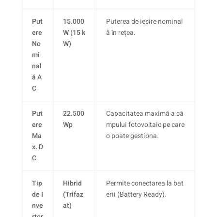
Put
15.000
Puterea de ieșire nominal
ere
W (15 k
ă în rețea.
No
W)
mi
nal
ă A
C
Put
22.500
Capacitatea maximă a câ
ere
Wp
mpului fotovoltaic pe care
Ma
o poate gestiona.
x. D
C
Tip
Hibrid
Permite conectarea la bat
de I
(Trifaz
erii (Battery Ready).
nve
at)
rtor