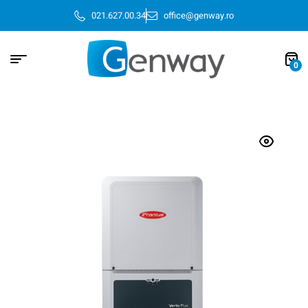
021.627.00.34
office@genway.ro
0