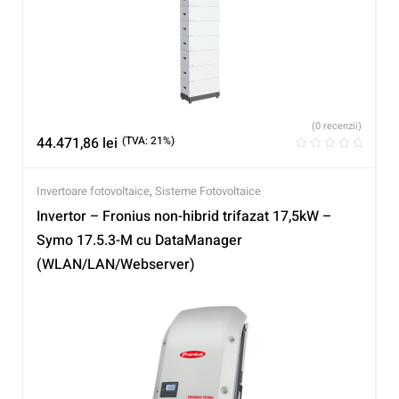
(0 recenzii)
44.471,86
lei
(TVA: 21%)
Invertoare fotovoltaice
,
Sisteme Fotovoltaice
Invertor – Fronius non-hibrid trifazat 17,5kW –
Symo 17.5.3-M cu DataManager
(WLAN/LAN/Webserver)