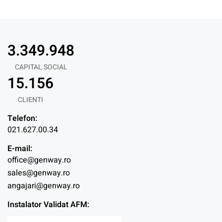
3.350.000
CAPITAL SOCIAL
15.157
CLIENTI
Telefon:
021.627.00.34
E-mail:
office@genway.ro
sales@genway.ro
angajari@genway.ro
Instalator Validat AFM: