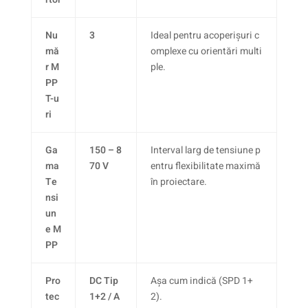
Nu
3
Ideal pentru acoperișuri c
mă
omplexe cu orientări multi
r M
ple.
PP
T-u
ri
Ga
150 – 8
Interval larg de tensiune p
ma
70 V
entru flexibilitate maximă
Te
în proiectare.
nsi
un
e M
PP
Pro
DC Tip
Așa cum indică (SPD 1+
tec
1+2 / A
2).