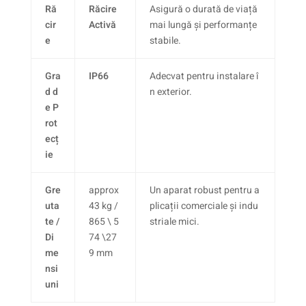
Ră
Răcire
Asigură o durată de viață
cir
Activă
mai lungă și performanțe
e
stabile.
Gra
IP66
Adecvat pentru instalare î
d d
n exterior.
e P
rot
ecț
ie
Gre
approx
Un aparat robust pentru a
uta
43
kg /
plicații comerciale și indu
te /
865 \ 5
striale mici.
Di
74 \27
me
9
mm
nsi
uni