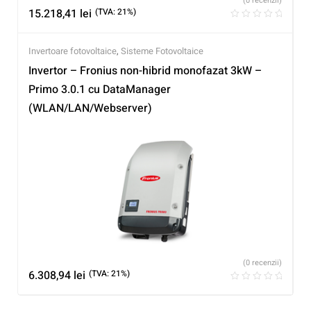
(0 recenzii)
15.218,41
lei
(TVA: 21%)
Invertoare fotovoltaice
,
Sisteme Fotovoltaice
Invertor – Fronius non-hibrid monofazat 3kW –
Primo 3.0.1 cu DataManager
(WLAN/LAN/Webserver)
(0 recenzii)
6.308,94
lei
(TVA: 21%)