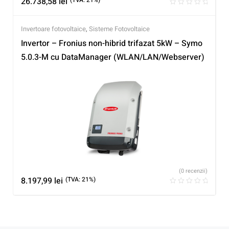
26.738,58
lei
(TVA: 21%)
Invertoare fotovoltaice
,
Sisteme Fotovoltaice
Invertor – Fronius non-hibrid trifazat 5kW – Symo
5.0.3-M cu DataManager (WLAN/LAN/Webserver)
(0 recenzii)
8.197,99
lei
(TVA: 21%)