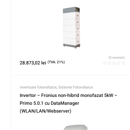
(0 recenzii)
28.873,02
lei
(TVA: 21%)
Invertoare fotovoltaice
,
Sisteme Fotovoltaice
Invertor – Fronius non-hibrid monofazat 5kW –
Primo 5.0.1 cu DataManager
(WLAN/LAN/Webserver)