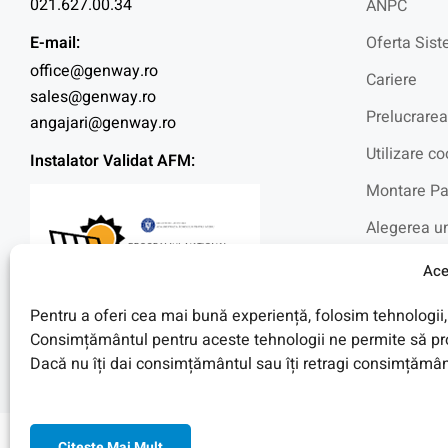
021.627.00.34
ANPC
E-mail:
Oferta Sist
office@genway.ro
Cariere
sales@genway.ro
Prelucrarea
angajari@genway.ro
Utilizare co
Instalator Validat AFM:
Montare Pa
Alegerea un
Intrebari f
Ace
Blog
Pentru a oferi cea mai bună experiență, folosim tehnologii, 
Fotovoltaic
Consimțământul pentru aceste tehnologii ne permite să pro
Dacă nu îți dai consimțământul sau îți retragi consimțământ
Citeşte Mai Mult