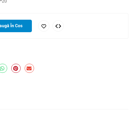
0*20
augă În Cos