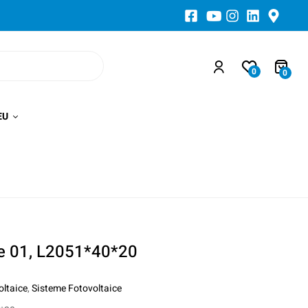
0
0
EU
re 01, L2051*40*20
oltaice
,
Sisteme Fotovoltaice