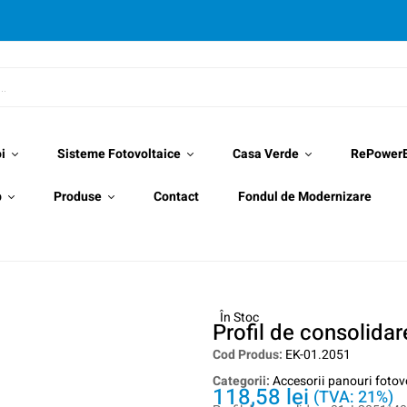
i
Sisteme Fotovoltaice
Casa Verde
RePower
p
Produse
Contact
Fondul de Modernizare
În Stoc
Profil de consolida
Cod Produs:
EK-01.2051
Categorii:
Accesorii panouri fotov
118,58
lei
(TVA: 21%)