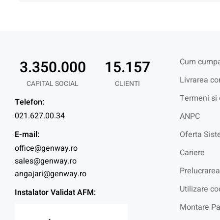
Cum cumpa
3.350.000
15.157
Livrarea co
CAPITAL SOCIAL
CLIENTI
Termeni si 
Telefon:
021.627.00.34
ANPC
E-mail:
Oferta Sist
office@genway.ro
Cariere
sales@genway.ro
Prelucrarea
angajari@genway.ro
Utilizare co
Instalator Validat AFM:
Montare Pa