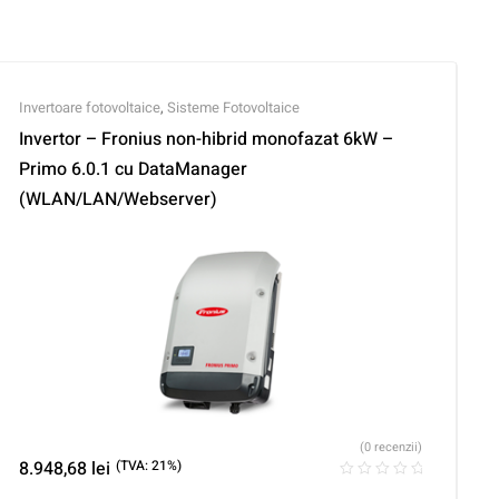
Invertoare fotovoltaice
,
Sisteme Fotovoltaice
Invertor – Fronius non-hibrid monofazat 6kW –
Primo 6.0.1 cu DataManager
(WLAN/LAN/Webserver)
(0 recenzii)
8.948,68
lei
(TVA: 21%)