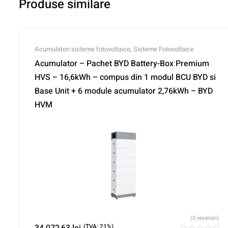
Produse similare
Acumulatori sisteme fotovoltaice
,
Sisteme Fotovoltaice
Acumulator – Pachet BYD Battery-Box Premium
HVS – 16,6kWh – compus din 1 modul BCU BYD si
Base Unit + 6 module acumulator 2,76kWh – BYD
HVM
(0 recenzii)
34.072,63
lei
(TVA: 21%)