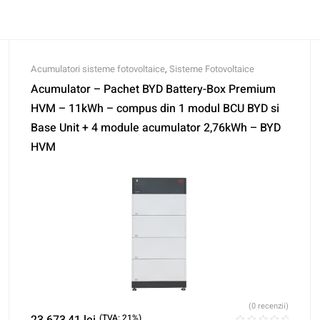
Acumulatori sisteme fotovoltaice
,
Sisteme Fotovoltaice
Acumulator – Pachet BYD Battery-Box Premium
HVM – 11kWh – compus din 1 modul BCU BYD si
Base Unit + 4 module acumulator 2,76kWh – BYD
HVM
(0 recenzii)
23.673,41
lei
(TVA: 21%)