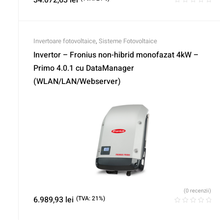
Invertoare fotovoltaice
,
Sisteme Fotovoltaice
Invertor – Fronius non-hibrid monofazat 4kW –
Primo 4.0.1 cu DataManager
(WLAN/LAN/Webserver)
(0 recenzii)
6.989,93
lei
(TVA: 21%)