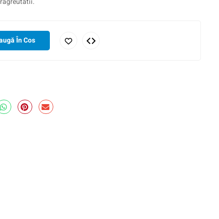
ragreutatii.
augă În Cos