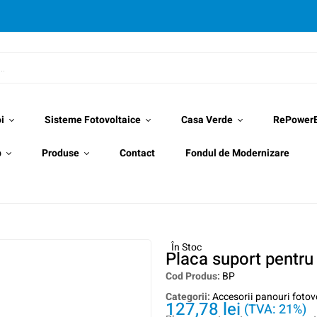
i
Sisteme Fotovoltaice
Casa Verde
RePower
p
Produse
Contact
Fondul de Modernizare
În Stoc
Placa suport pentru
Cod Produs:
BP
Categorii:
Accesorii panouri fotov
127,78
lei
(TVA: 21%)