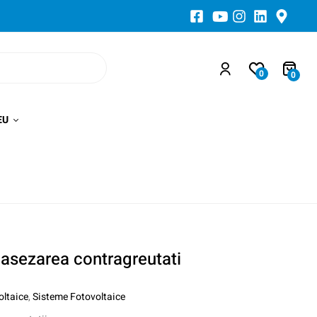
0
0
EU
 asezarea contragreutati
oltaice
,
Sisteme Fotovoltaice