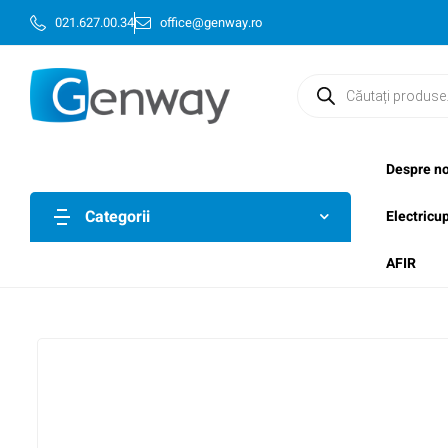
021.627.00.34
office@genway.ro
Despre no
Categorii
Electricu
AFIR