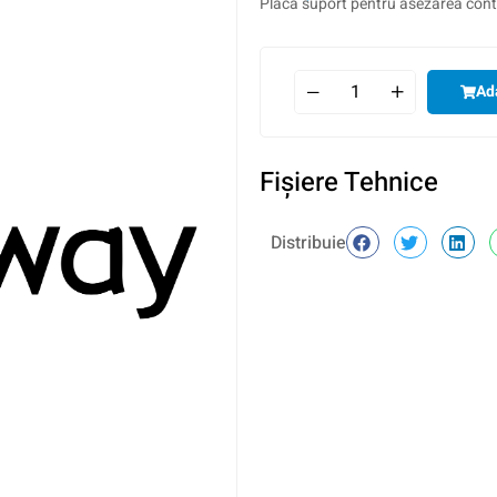
Placa suport pentru asezarea cont
Ad
Fişiere Tehnice
Distribuie