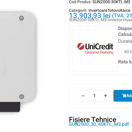
Cod Produs:
SUN2000-30KTL-M3
Categorii:
Invertoare fotovoltaice
,
13.903,93
lei
(TVA: 2
SUN2000-30KTL-M3-Invertor Huawei
Dispon
Calcul
Durata
Rata l
Ad
Fişiere Tehnice
SUN2000_30_40KTL_M3.pdf