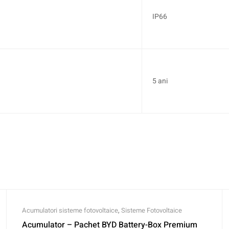
IP66
5 ani
Acumulatori sisteme fotovoltaice
,
Sisteme Fotovoltaice
Acumulator – Pachet BYD Battery-Box Premium