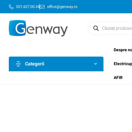
021.627.00.34
office@genway.ro
Despre no
Categorii
Electricu
AFIR