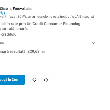
Sisteme Fotovoltaice
1%)
 trifazat 30kW, smart dongle nu este inclus , WLAN integrat
ibil in rate prin UniCredit Consumer Financing
ator rată lunară:
 creditului:
unară rezultată:
329,63
lei
augă În Cos