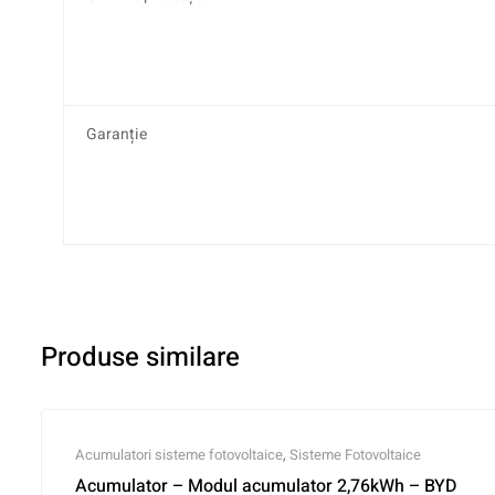
Garanție
Produse similare
Acumulatori sisteme fotovoltaice
,
Sisteme Fotovoltaice
Acumulator – Modul acumulator 2,76kWh – BYD