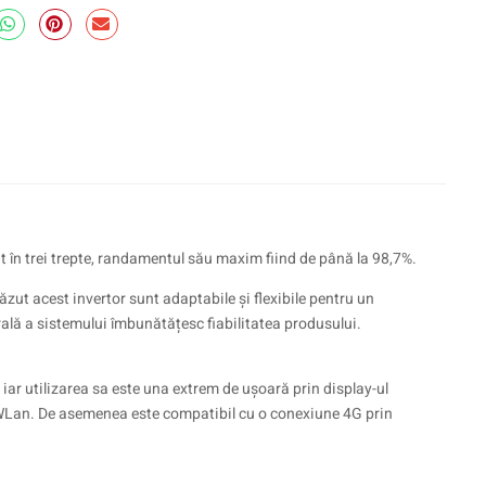
it în trei trepte, randamentul său maxim fiind de până la 98,7%.
ăzut acest invertor sunt adaptabile și flexibile pentru un
urală a sistemului îmbunătățesc fiabilitatea produsului.
, iar utilizarea sa este una extrem de ușoară prin display-ul
 WLan. De asemenea este compatibil cu o conexiune 4G prin