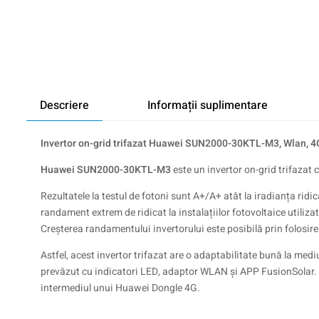
Descriere
Informații suplimentare
Invertor on-grid trifazat Huawei SUN2000-30KTL-M3, Wlan, 4
Huawei SUN2000-30KTL-M3
este un invertor on-grid trifazat 
Rezultatele la testul de fotoni sunt A+/A+ atât la iradianța ridi
randament extrem de ridicat la instalațiilor fotovoltaice utiliza
Creșterea randamentului invertorului este posibilă prin folos
Astfel, acest invertor trifazat are o adaptabilitate bună la medi
prevăzut cu indicatori LED, adaptor WLAN și APP FusionSolar.
intermediul unui Huawei Dongle 4G.