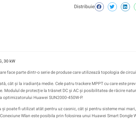
Distribuie
G, 30 kW
care face parte dintr-o serie de produse care utilizează topologia de circu
cată, cât și la iradianța medie. Cele patru trackere MPPT cu care este prev
te. Modulul de protecție la trăsnet DC și AC și posibilitatea de răcire nat
irea optimizatorului Huawei SUN2000-450W-P.
u și poate fi utilizat atât pentru uz casnic, cât și pentru sisteme mai mari
 Conexiune Wlan este posibila prin folosirea unui Huawei Smart Dongle