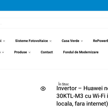
i
Sisteme Fotovoltaice
Casa Verde
RePower
p
Produse
Contact
Fondul de Modernizare
În Stoc
Invertor – Huawei n
30KTL-M3 cu Wi-Fi 
locala, fara interne