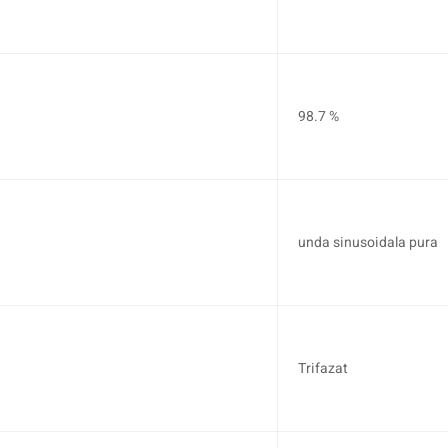
98.7 %
unda sinusoidala pura
Trifazat