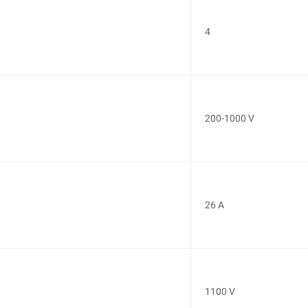
4
200-1000 V
26 A
1100 V