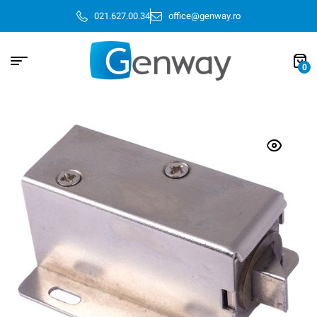
021.627.00.34
office@genway.ro
0