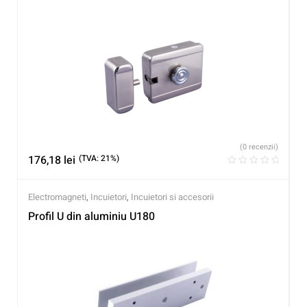
(0 recenzii)
176,18
lei
(TVA: 21%)
Electromagneti
,
Incuietori
,
Incuietori si accesorii
Profil U din aluminiu U180