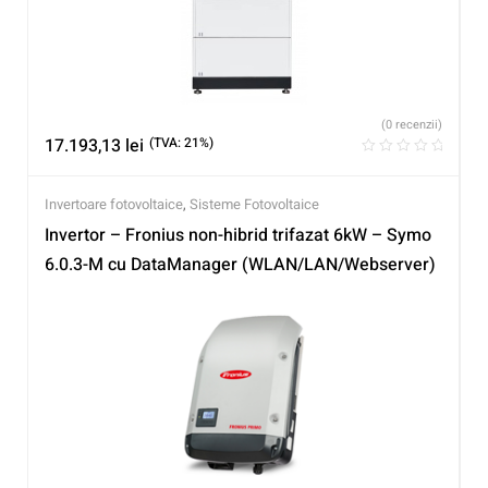
(0 recenzii)
17.193,13
lei
(TVA: 21%)
Invertoare fotovoltaice
,
Sisteme Fotovoltaice
Invertor – Fronius non-hibrid trifazat 6kW – Symo
6.0.3-M cu DataManager (WLAN/LAN/Webserver)