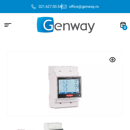
021.627.00.34
office@genway.ro
0