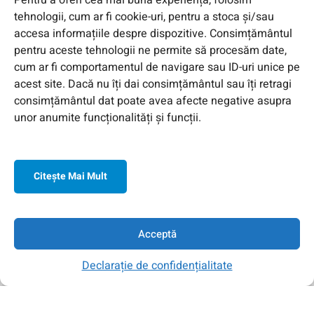
Pentru a oferi cea mai bună experiență, folosim
tehnologii, cum ar fi cookie-uri, pentru a stoca și/sau
accesa informațiile despre dispozitive. Consimțământul
pentru aceste tehnologii ne permite să procesăm date,
cum ar fi comportamentul de navigare sau ID-uri unice pe
acest site. Dacă nu îți dai consimțământul sau îți retragi
consimțământul dat poate avea afecte negative asupra
unor anumite funcționalități și funcții.
Citeşte Mai Mult
© 2026 Toate Drepturile Rezervate de Genway Romania
Acceptă
Declarație de confidențialitate
Acasa
Contul Meu
Contact
Căutare