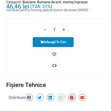
Categorii:
Butoane
,
Butoane de exit, montaj ingropat
46,46
lei
(TVA: 21%)
Carcasa pentru montaj aplicat buton de acces S40KD
Adaugă În Cos
Fişiere Tehnice
Distribuie