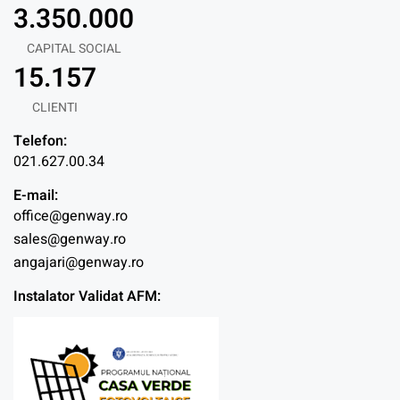
3.350.000
CAPITAL SOCIAL
15.157
CLIENTI
Telefon:
021.627.00.34
E-mail:
office@genway.ro
sales@genway.ro
angajari@genway.ro
Instalator Validat AFM: