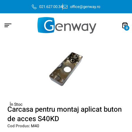
021.627.00.34
office@genway.ro
0
În Stoc
Carcasa pentru montaj aplicat buton
de acces S40KD
Cod Produs:
M40